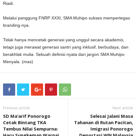
Riadi.
Melalui panggung FNRP XXXI, SMA Muhipo sukses mempertegas
branding-nya.
Tidak hanya mencetak generasi yang unggul secara akademis,
tetapi juga merawat generasi santri yang inklusif, berbudaya, dan
berakhlak mulia. Sebuah definisi nyata dari jargon SMA Muhipo
Menyala. (mas)
Previous article
Next article
SD Ma’arif Ponorogo
Selesai Jalani Masa
Cetak Bintang TKA
Tahanan di Rutan Pacitan,
Tembus Nilai Sempurna:
Imigrasi Ponorogo
Haru Sungkeman Warnai
Deportasi WN Malaysia