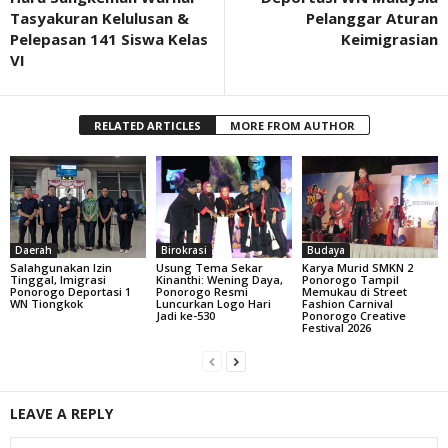
Tasyakuran Kelulusan &
Pelanggar Aturan
Pelepasan 141 Siswa Kelas
Keimigrasian
VI
RELATED ARTICLES
MORE FROM AUTHOR
Daerah
Birokrasi
Budaya
Salahgunakan Izin
Usung Tema Sekar
Karya Murid SMKN 2
Tinggal, Imigrasi
Kinanthi: Wening Daya,
Ponorogo Tampil
Ponorogo Deportasi 1
Ponorogo Resmi
Memukau di Street
WN Tiongkok
Luncurkan Logo Hari
Fashion Carnival
Jadi ke-530
Ponorogo Creative
Festival 2026
LEAVE A REPLY