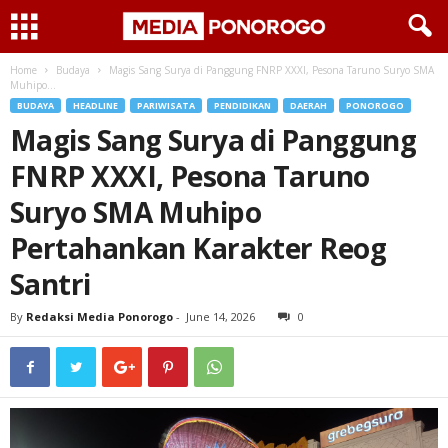
Home
Budaya
Magis Sang Surya di Panggung FNRP XXXI, Pesona Taruno Suryo SMA
Muhipo...
BUDAYA
HEADLINE
PARIWISATA
PENDIDIKAN
DAERAH
PONOROGO
Magis Sang Surya di Panggung
FNRP XXXI, Pesona Taruno
Suryo SMA Muhipo
Pertahankan Karakter Reog
Santri
By
Redaksi Media Ponorogo
-
June 14, 2026
0