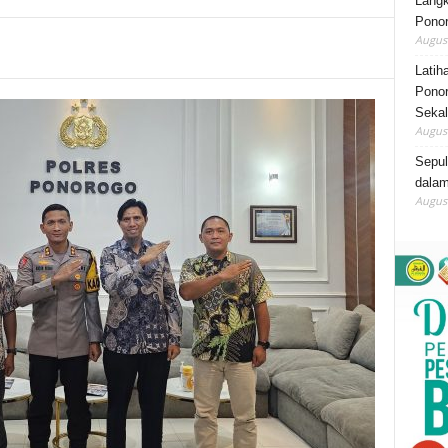
Lang
Ponor
August
Latih
Ponor
Sekal
August
Sepu
dalam
August