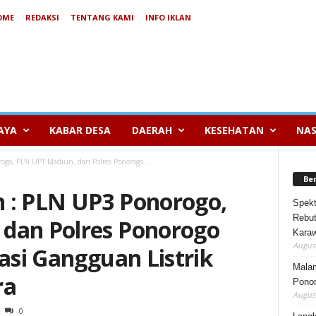
OME
REDAKSI
TENTANG KAMI
INFO IKLAN
AYA
KABAR DESA
DAERAH
KESEHATAN
NAS
go, PLN UPT Madiun, dan Polres Ponorogo...
Be
 : PLN UP3 Ponorogo,
Spekt
Rebut
dan Polres Ponorogo
Karaw
August
pasi Gangguan Listrik
Mala
ra
Ponor
August
0