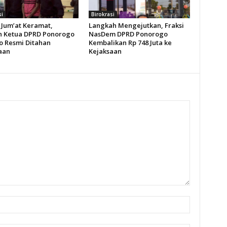
si
Birokrasi
Jum’at Keramat,
Langkah Mengejutkan, Fraksi
 Ketua DPRD Ponorogo
NasDem DPRD Ponorogo
o Resmi Ditahan
Kembalikan Rp 748 Juta ke
aan
Kejaksaan