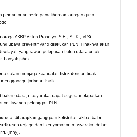
an pemantauan serta pemeliharaan jaringan guna
ogo.
orogo AKBP Anton Prasetyo, S.H., S.I.K., M.Si.
g upaya preventif yang dilakukan PLN. Pihaknya akan
f di wilayah yang rawan pelepasan balon udara untuk
n banyak pihak.
ta dalam menjaga keandalan listrik dengan tidak
mengganggu jaringan listrik.
t balon udara, masyarakat dapat segera melaporkan
bungi layanan pelanggan PLN.
norogo, diharapkan gangguan kelistrikan akibat balon
istrik tetap terjaga demi kenyamanan masyarakat dalam
ri. (mny).