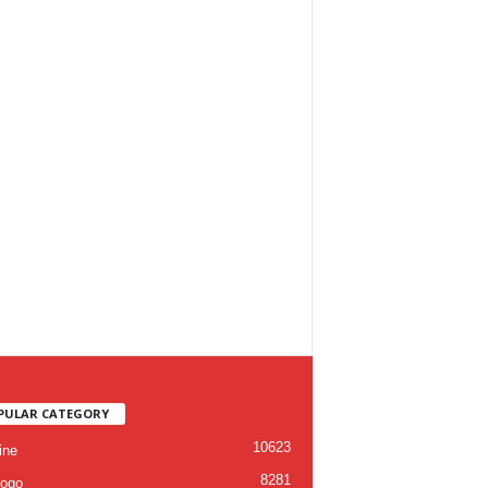
PULAR CATEGORY
10623
ine
8281
ogo