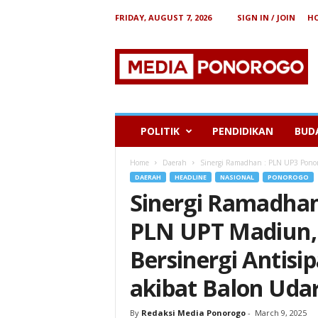
FRIDAY, AUGUST 7, 2026
SIGN IN / JOIN
H
B
e
r
i
t
a
P
POLITIK
PENDIDIKAN
BUD
o
n
Home
Daerah
Sinergi Ramadhan : PLN UP3 Ponoro
o
DAERAH
HEADLINE
NASIONAL
PONOROGO
r
Sinergi Ramadhan
o
g
PLN UPT Madiun, 
o
Bersinergi Antisi
akibat Balon Uda
By
Redaksi Media Ponorogo
-
March 9, 2025