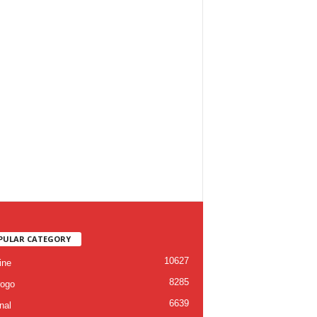
PULAR CATEGORY
10627
ine
8285
ogo
6639
nal