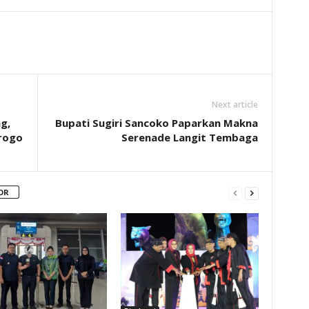
Next article
g,
Bupati Sugiri Sancoko Paparkan Makna
rogo
Serenade Langit Tembaga
OR