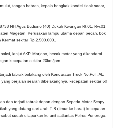
ulut, tangan babras, kepala bengkak kondisi tidak sadar,
8738 NH Agus Budiono (40) Dukuh Kwarigan Rt.01, Rw.01
paten Magetan. Kerusakan lampu utama depan pecah, bok
Kermat sekitar Rp.2.500.000.,
saksi, lanjut AKP. Marjono, becak motor yang dikendarai
engan kecepatan sekitar 20km/jam.
erjadi tabrak belakang oleh Kendaraan Truck No.Pol.: AE
yang berjalan searah dibelakangnya, kecepatan sekitar 60
nan dan terjadi tabrak depan dengan Sepeda Motor Scopy
ikah yang datang dari arah T-B (timur ke barat) kecepatan
ersebut sudah dilaporkan ke unit satlantas Polres Ponorogo.