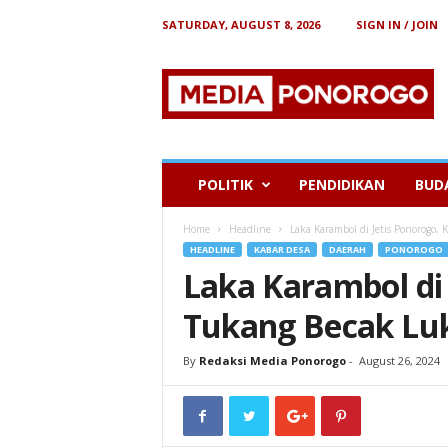
SATURDAY, AUGUST 8, 2026
SIGN IN / JOIN
B
e
r
i
t
a
P
POLITIK
PENDIDIKAN
BUD
o
n
Home
Headline
Laka Karambol di Jetis Ponorogo,
o
HEADLINE
KABAR DESA
DAERAH
PONOROGO
r
Laka Karambol di 
o
g
Tukang Becak Lu
o
By
Redaksi Media Ponorogo
-
August 26, 2024