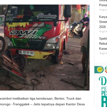
Usung
Ponor
August
Karya
Stree
2026
August
Spekt
Rebut
Karaw
August
rambol melibatkan tiga kendaraan, Bentor, Truck dan
onorogo -Trenggalek – Jetis tepatnya depan Kantor Desa