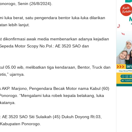
norogo, Senin (26/8/2024).
luka berat, satu pengendara bentor luka-luka dilarikan
an lebih lanjut.
aat dikonfirmasi awak media membenarkan adanya kejadian
 Sepeda Motor Scopy No.Pol.: AE 3520 SAO dan
ukul 05.00 wib, melibatkan tiga kendaraan, Bentor, Truck dan
is,” ujarnya.
tis AKP. Marjono, Pengendara Becak Motor nama Kabul (60)
onorogo. “Mengalami luka robek kepala belakang, luka
 katanya.
 AE 3520 SAO Siti Sulaikah (45) Dukuh Doyong Rt.03,
Kabupaten Ponorogo.