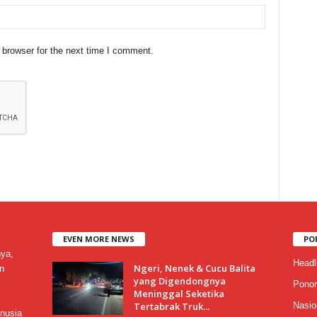
 browser for the next time I comment.
EVEN MORE NEWS
PO
nya,
Headl
Ngeri, Nenek & Cucu Balita
n
yang Digendongnya
Ponor
Meninggal Seketika
Tertabrak Truk...
Nasio
nusia