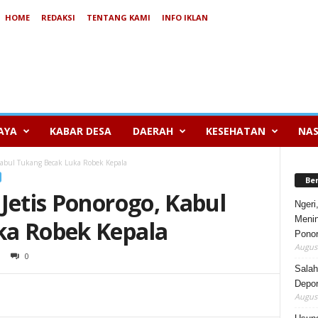
HOME
REDAKSI
TENTANG KAMI
INFO IKLAN
AYA
KABAR DESA
DAERAH
KESEHATAN
NAS
 Kabul Tukang Becak Luka Robek Kepala
Be
Jetis Ponorogo, Kabul
Ngeri
Menin
ka Robek Kepala
Pono
August
0
Salah
Depor
August