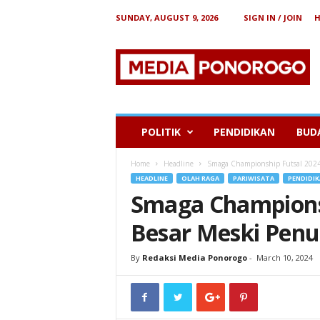
SUNDAY, AUGUST 9, 2026
SIGN IN / JOIN
B
e
r
i
t
a
P
POLITIK
PENDIDIKAN
BUD
o
n
Home
Headline
Smaga Championship Futsal 2024
o
HEADLINE
OLAH RAGA
PARIWISATA
PENDIDI
r
Smaga Championsh
o
g
Besar Meski Pen
o
By
Redaksi Media Ponorogo
-
March 10, 2024