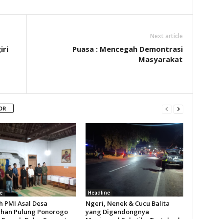
Next article
iri
Puasa : Mencegah Demontrasi
Masyarakat
OR
e
Headline
h PMI Asal Desa
Ngeri, Nenek & Cucu Balita
han Pulung Ponorogo
yang Digendongnya