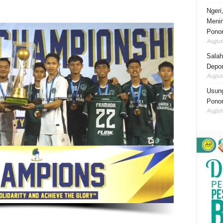
Ngeri
Menin
Pono
August
Salah
Depor
August
Usung
Ponor
August