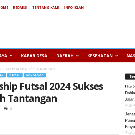
HOME
REDAKSI
TENTANG KAMI
INFO IKLAN
AYA
KABAR DESA
DAERAH
KESEHATAN
NAS
 Sukses Besar Meski Penuh Tantangan
KAN
DAERAH
PONOROGO
Be
ip Futsal 2024 Sukses
Ukir 
Dahla
uh Tantangan
Jalan
August
0
Jenaz
Ponor
Biaya
August