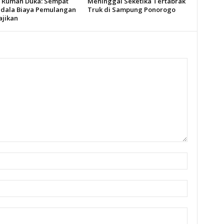
i Rumah Duka: Sempat
Meninggal Seketika Tertabrak
dala Biaya Pemulangan
Truk di Sampung Ponorogo
ajikan