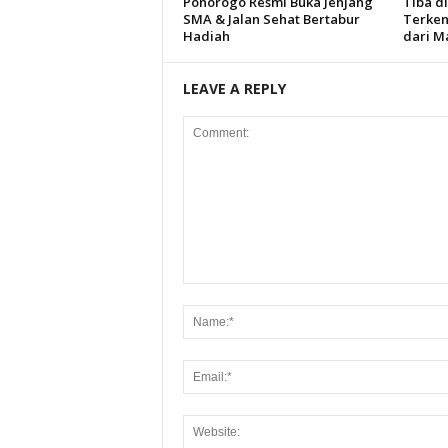
Ponorogo Resmi Buka Jenjang
Tiba d
SMA & Jalan Sehat Bertabur
Terken
Hadiah
dari M
LEAVE A REPLY