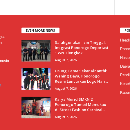
EVEN MORE NEWS
PO
nya,
Headl
Salahgunakan Izin Tinggal,
n
Imigrasi Ponorogo Deportasi
Ponor
1 WN Tiongkok
Nasio
August 7, 2026
nusia
Daera
Usung Tema Sekar Kinanthi:
Pendi
Wening Daya, Ponorogo
Resmi Luncurkan Logo Hari...
Keseh
m
August 7, 2026
Kabar
Karya Murid SMKN 2
Ponorogo Tampil Memukau
di Street Fashion Carnival...
August 7, 2026