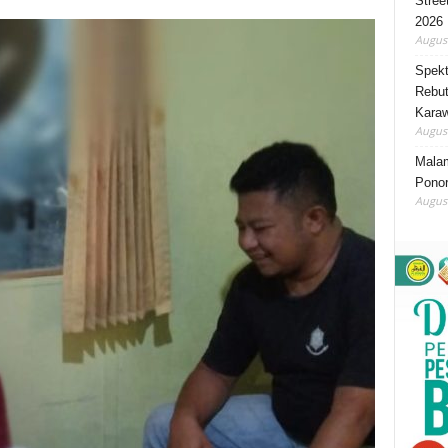
Stree
2026
August
Spekt
Rebut
Karaw
August
Mala
Ponor
August