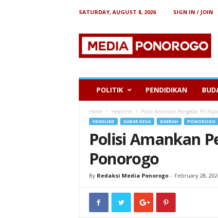
SATURDAY, AUGUST 8, 2026
SIGN IN / JOIN
B
e
r
i
t
a
P
POLITIK
PENDIDIKAN
BUD
o
n
Home
Headline
Polisi Amankan Pengedar Pil Kopl
o
HEADLINE
KABAR DESA
DAERAH
PONOROGO
r
Polisi Amankan Pe
o
g
Ponorogo
o
By
Redaksi Media Ponorogo
-
February 28, 202