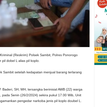
riminal (Reskrim) Polsek Sambit, Polres Ponorogo
l dobel L alias pil koplo.
k Sambit setelah kedapatan menjual barang terlarang
 Baderi, SH, MH, tersangka berinisial AWB (22) warga
ada Senin (26/2/2024) sekira pukul 17.00 Wib, Unit
ngamankan pengedar narkoba jenis pil koplo doubel L.