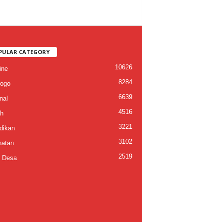
PULAR CATEGORY
10626
ine
8284
ogo
6639
nal
4516
h
3221
dikan
3102
atan
2519
 Desa