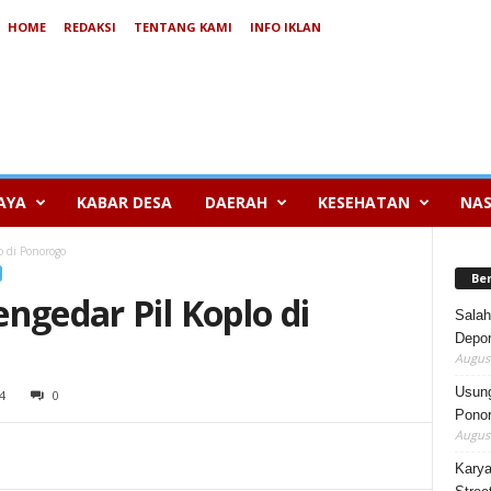
HOME
REDAKSI
TENTANG KAMI
INFO IKLAN
AYA
KABAR DESA
DAERAH
KESEHATAN
NAS
o di Ponorogo
Be
ngedar Pil Koplo di
Salah
Depor
August
Usung
4
0
Ponor
August
Karya