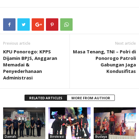
Previous article
Next article
KPU Ponorogo: KPPS
Masa Tenang, TNI – Polri di
Dijamin BPJS, Anggaran
Ponorogo Patroli
Memadai &
Gabungan Jaga
Penyederhanaan
Kondusifitas
Administrasi
RELATED ARTICLES
MORE FROM AUTHOR
Daerah
Birokrasi
Budaya