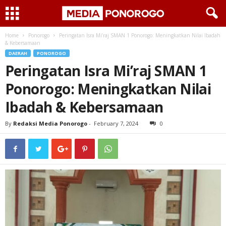
Home
Ponorogo
Peringatan Isra Mi’raj SMAN 1 Ponorogo: Meningkatkan Nilai Ibadah
& Kebersamaan
DAERAH
PONOROGO
Peringatan Isra Mi’raj SMAN 1
Ponorogo: Meningkatkan Nilai
Ibadah & Kebersamaan
By
Redaksi Media Ponorogo
-
February 7, 2024
0