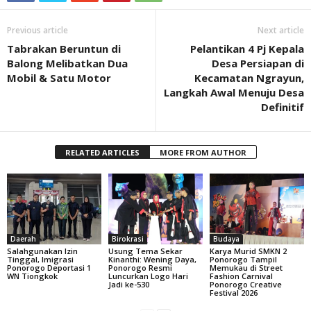
Previous article
Next article
Tabrakan Beruntun di
Pelantikan 4 Pj Kepala
Balong Melibatkan Dua
Desa Persiapan di
Mobil & Satu Motor
Kecamatan Ngrayun,
Langkah Awal Menuju Desa
Definitif
RELATED ARTICLES
MORE FROM AUTHOR
Daerah
Birokrasi
Budaya
Salahgunakan Izin
Usung Tema Sekar
Karya Murid SMKN 2
Tinggal, Imigrasi
Kinanthi: Wening Daya,
Ponorogo Tampil
Ponorogo Deportasi 1
Ponorogo Resmi
Memukau di Street
WN Tiongkok
Luncurkan Logo Hari
Fashion Carnival
Jadi ke-530
Ponorogo Creative
Festival 2026