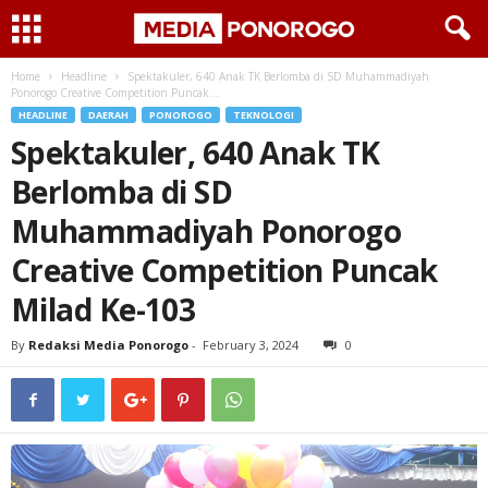
Home
Headline
Spektakuler, 640 Anak TK Berlomba di SD Muhammadiyah
Ponorogo Creative Competition Puncak...
HEADLINE
DAERAH
PONOROGO
TEKNOLOGI
Spektakuler, 640 Anak TK
Berlomba di SD
Muhammadiyah Ponorogo
Creative Competition Puncak
Milad Ke-103
By
Redaksi Media Ponorogo
-
February 3, 2024
0