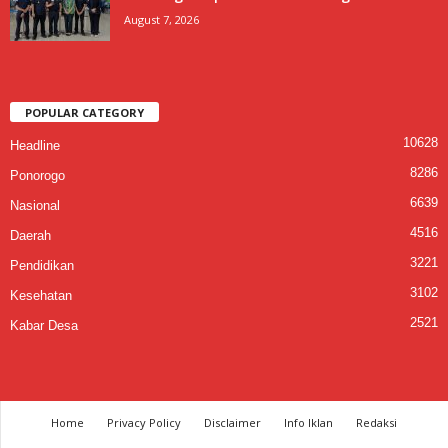
August 7, 2026
POPULAR CATEGORY
10628
Headline
8286
Ponorogo
6639
Nasional
4516
Daerah
3221
Pendidikan
3102
Kesehatan
2521
Kabar Desa
Home
Privacy Policy
Disclaimer
Info Iklan
Redaksi