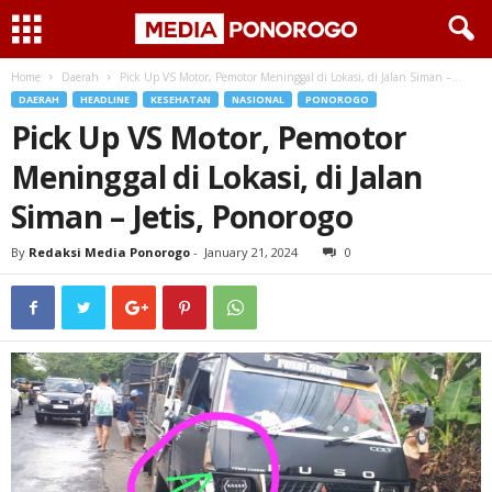
Home
Daerah
Pick Up VS Motor, Pemotor Meninggal di Lokasi, di Jalan Siman –...
DAERAH
HEADLINE
KESEHATAN
NASIONAL
PONOROGO
Pick Up VS Motor, Pemotor
Meninggal di Lokasi, di Jalan
Siman – Jetis, Ponorogo
By
Redaksi Media Ponorogo
-
January 21, 2024
0