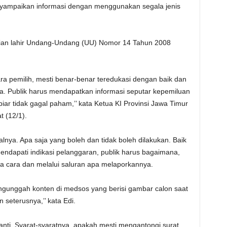
yampaikan informasi dengan menggunakan segala jenis
udian lahir Undang-Undang (UU) Nomor 14 Tahun 2008
ara pemilih, mesti benar-benar teredukasi dengan baik dan
a. Publik harus mendapatkan informasi seputar kepemiluan
iar tidak gagal paham,’’ kata Ketua KI Provinsi Jawa Timur
 (12/1).
nya. Apa saja yang boleh dan tidak boleh dilakukan. Baik
mendapati indikasi pelanggaran, publik harus bagaimana,
a cara dan melalui saluran apa melaporkannya.
ngunggah konten di medsos yang berisi gambar calon saat
seterusnya,’’ kata Edi.
anti. Syarat-syaratnya, apakah mesti mengantongi surat