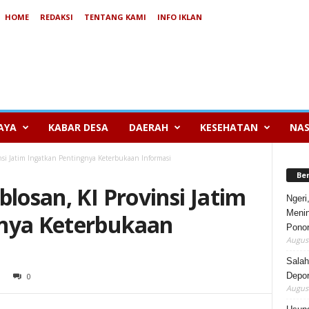
HOME
REDAKSI
TENTANG KAMI
INFO IKLAN
AYA
KABAR DESA
DAERAH
KESEHATAN
NAS
nsi Jatim Ingatkan Pentingnya Keterbukaan Informasi
Be
blosan, KI Provinsi Jatim
Ngeri
Menin
gnya Keterbukaan
Pono
August
Salah
Depor
0
August