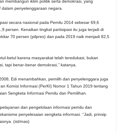
akan membangun iklim politik serta demokrasi, yang
if dalam penyelenggaraan negara.
sipasi secara nasional pada Pemilu 2014 sebesar 69,6
 persen. Kenaikan tingkat partisipasi itu juga terjadi di
kitar 70 persen (pilpres) dan pada 2019 naik menjadi 82,5
u betul-betul karena masyarakat telah teredukasi, bukan
si, tapi benar-benar demokrasi,’’ katanya.
008, Edi menambahkan, pemilih dan penyelenggara juga
n Komisi Informasi (PerKI) Nomor 1 Tahun 2019 tentang
ian Sengketa Informasi Pemilu dan Pemilihan.
 pelayanan dan pengelolaan informasi pemilu dan
kanisme penyelesaian sengketa informasi. ‘’Jadi, prinsip
asnya. (ist/mas)