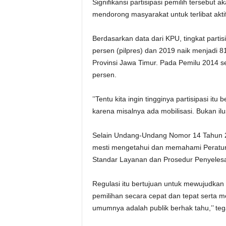
Signifikansi partisipasi pemilih tersebut 
mendorong masyarakat untuk terlibat akt
Berdasarkan data dari KPU, tingkat parti
persen (pilpres) dan 2019 naik menjadi 81,9
Provinsi Jawa Timur. Pada Pemilu 2014 se
persen.
’’Tentu kita ingin tingginya partisipasi it
karena misalnya ada mobilisasi. Bukan ilu
Selain Undang-Undang Nomor 14 Tahun 2
mesti mengetahui dan memahami Peratura
Standar Layanan dan Prosedur Penyelesa
Regulasi itu bertujuan untuk mewujudkan
pemilihan secara cepat dan tepat serta me
umumnya adalah publik berhak tahu,’’ teg