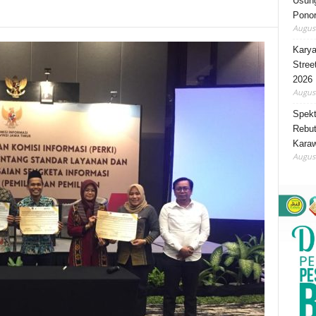
Usung
Ponor
August
Karya
Stree
2026
August
Spekt
Rebut
Karaw
August