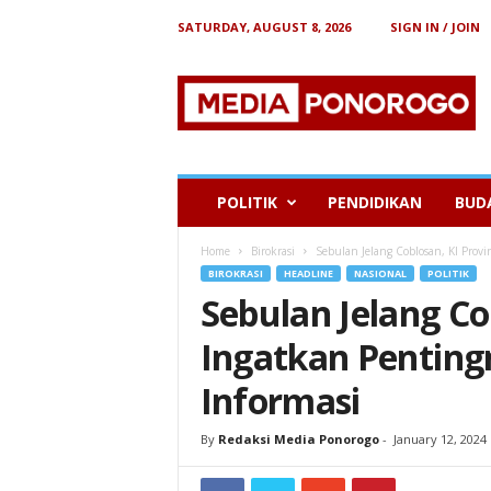
SATURDAY, AUGUST 8, 2026
SIGN IN / JOIN
B
e
r
i
t
a
P
POLITIK
PENDIDIKAN
BUD
o
n
Home
Birokrasi
Sebulan Jelang Coblosan, KI Provi
o
BIROKRASI
HEADLINE
NASIONAL
POLITIK
r
Sebulan Jelang Co
o
g
Ingatkan Pentin
o
Informasi
By
Redaksi Media Ponorogo
-
January 12, 2024