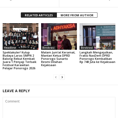
RELATED ARTICLES
MORE FROM AUTHOR
Headline
Birokrasi
Birokrasi
Spektakuler! Kulup
Malam Jum’at Keramat,
Langkah Mengejutkan,
Budaya Laras SMPN 2
Mantan Ketua DPRD
Fraksi NasDem DPRD
Balong Rebut Kembali
Ponorogo Sunarto
Ponorogo Kembalikan
Juara 1 Penyaji Terbaik
Resmi Ditahan
Rp 748 Juta ke Kejaksaan
Festival Karawitan
Kejaksaan
Pelajar Ponorogo 2026
LEAVE A REPLY