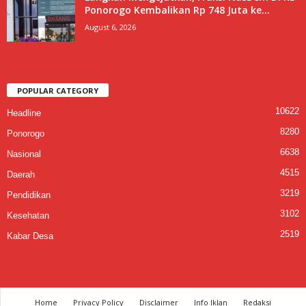
Ponorogo Kembalikan Rp 748 Juta ke...
August 6, 2026
POPULAR CATEGORY
10622
Headline
8280
Ponorogo
6638
Nasional
4515
Daerah
3219
Pendidikan
3102
Kesehatan
2519
Kabar Desa
Home
Privacy Policy
Disclaimer
Info Iklan
Redaksi