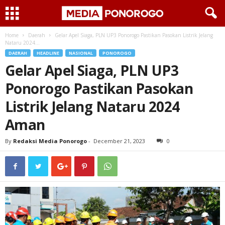
Home
Daerah
Gelar Apel Siaga, PLN UP3 Ponorogo Pastikan Pasokan Listrik Jelang
Nataru 2024...
DAERAH
HEADLINE
NASIONAL
PONOROGO
Gelar Apel Siaga, PLN UP3
Ponorogo Pastikan Pasokan
Listrik Jelang Nataru 2024
Aman
By
Redaksi Media Ponorogo
-
December 21, 2023
0