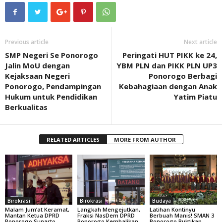
Previous article
Next article
SMP Negeri Se Ponorogo
Peringati HUT PIKK ke 24,
Jalin MoU dengan
YBM PLN dan PIKK PLN UP3
Kejaksaan Negeri
Ponorogo Berbagi
Ponorogo, Pendampingan
Kebahagiaan dengan Anak
Hukum untuk Pendidikan
Yatim Piatu
Berkualitas
RELATED ARTICLES
MORE FROM AUTHOR
Birokrasi
Birokrasi
Budaya
Malam Jum’at Keramat,
Langkah Mengejutkan,
Latihan Kontinyu
Mantan Ketua DPRD
Fraksi NasDem DPRD
Berbuah Manis! SMAN 3
Ponorogo Sunarto
Ponorogo Kembalikan
Ponorogo Buktikan