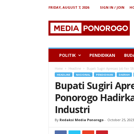
FRIDAY, AUGUST 7, 2026
SIGN IN / JOIN
H
B
e
r
i
t
a
P
POLITIK
PENDIDIKAN
BUD
o
n
Home
Headline
Bupati Sugiri Apresiasi Job Fair
o
HEADLINE
NASIONAL
PENDIDIKAN
DAERAH
r
Bupati Sugiri Apr
o
g
Ponorogo Hadirka
o
Industri
By
Redaksi Media Ponorogo
-
October 25, 202