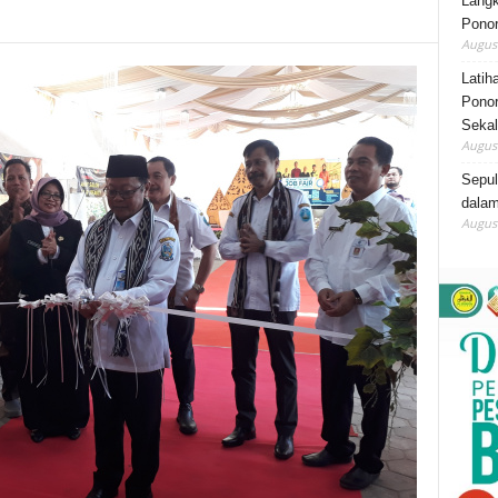
Lang
Ponor
August
Latih
Ponor
Sekal
August
Sepu
dalam
August