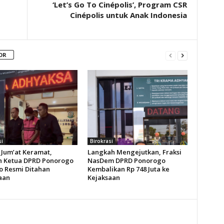
‘Let’s Go To Cinépolis’, Program CSR
Cinépolis untuk Anak Indonesia
OR
si
Birokrasi
Jum’at Keramat,
Langkah Mengejutkan, Fraksi
 Ketua DPRD Ponorogo
NasDem DPRD Ponorogo
o Resmi Ditahan
Kembalikan Rp 748 Juta ke
aan
Kejaksaan