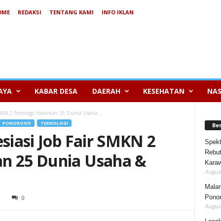
OME
REDAKSI
TENTANG KAMI
INFO IKLAN
AYA
KABAR DESA
DAERAH
KESEHATAN
NAS
 SMKN 2 Ponorogo Hadirkan 25 Dunia Usaha...
PONOROGO
TEKNOLOGI
Be
esiasi Job Fair SMKN 2
Spekt
Rebut
n 25 Dunia Usaha &
Karaw
August
Mala
Ponor
3
0
August