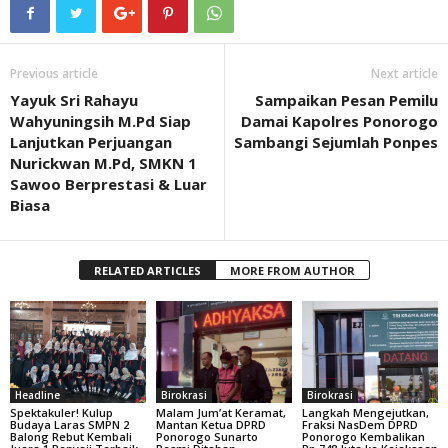
Previous article
Next article
Yayuk Sri Rahayu
Sampaikan Pesan Pemilu
Wahyuningsih M.Pd Siap
Damai Kapolres Ponorogo
Lanjutkan Perjuangan
Sambangi Sejumlah Ponpes
Nurickwan M.Pd, SMKN 1
Sawoo Berprestasi & Luar
Biasa
RELATED ARTICLES
MORE FROM AUTHOR
Headline
Birokrasi
Birokrasi
Spektakuler! Kulup
Malam Jum’at Keramat,
Langkah Mengejutkan,
Budaya Laras SMPN 2
Mantan Ketua DPRD
Fraksi NasDem DPRD
Balong Rebut Kembali
Ponorogo Sunarto
Ponorogo Kembalikan