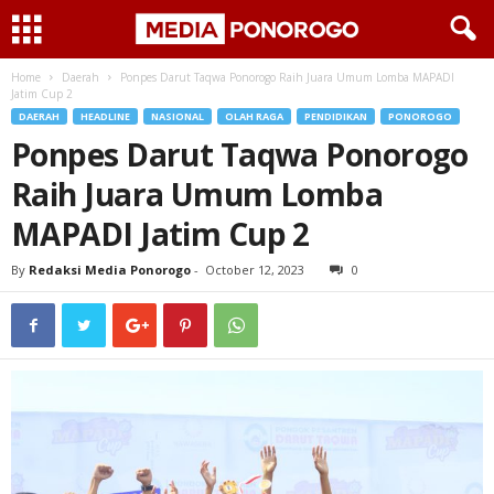
Home
Daerah
Ponpes Darut Taqwa Ponorogo Raih Juara Umum Lomba MAPADI
Jatim Cup 2
DAERAH
HEADLINE
NASIONAL
OLAH RAGA
PENDIDIKAN
PONOROGO
Ponpes Darut Taqwa Ponorogo
Raih Juara Umum Lomba
MAPADI Jatim Cup 2
By
Redaksi Media Ponorogo
-
October 12, 2023
0