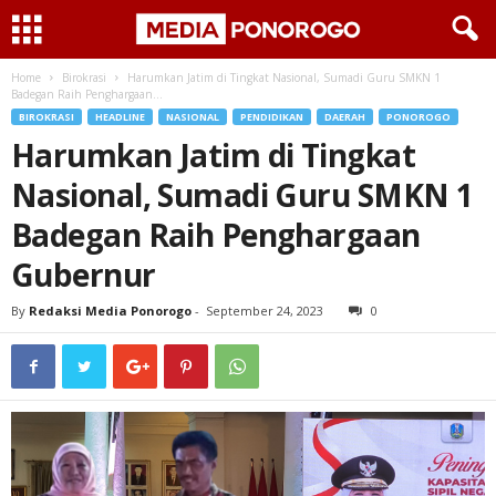
Home
Birokrasi
Harumkan Jatim di Tingkat Nasional, Sumadi Guru SMKN 1
Badegan Raih Penghargaan...
BIROKRASI
HEADLINE
NASIONAL
PENDIDIKAN
DAERAH
PONOROGO
Harumkan Jatim di Tingkat
Nasional, Sumadi Guru SMKN 1
Badegan Raih Penghargaan
Gubernur
By
Redaksi Media Ponorogo
-
September 24, 2023
0