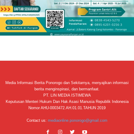
Media Informasi Berita Ponorogo dan Sekitarnya, menyajikan informasi
berita menginspirasi, dan bermanfaat.
PT. LIN MEDIA ISTIMEWA
Keputusan Menteri Hukum Dan Hak Asasi Manusia Republik Indonesia
Nomor AHU-0003472.AH.01.01.TAHUN 2019
Contact us:
mediaonline.ponorogo@gmail.com