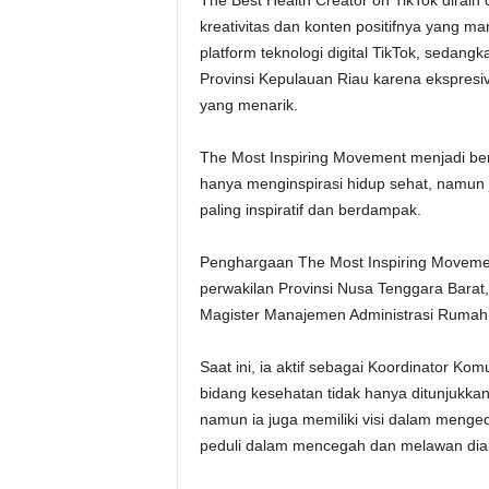
The Best Health Creator on TikTok diraih 
kreativitas dan konten positifnya yang 
platform teknologi digital TikTok, sedang
Provinsi Kepulauan Riau karena ekspresi
yang menarik.
The Most Inspiring Movement menjadi ben
hanya menginspirasi hidup sehat, namun j
paling inspiratif dan berdampak.
Penghargaan The Most Inspiring Movement t
perwakilan Provinsi Nusa Tenggara Barat
Magister Manajemen Administrasi Rumah 
Saat ini, ia aktif sebagai Koordinator Ko
bidang kesehatan tidak hanya ditunjukka
namun ia juga memiliki visi dalam menge
peduli dalam mencegah dan melawan diab