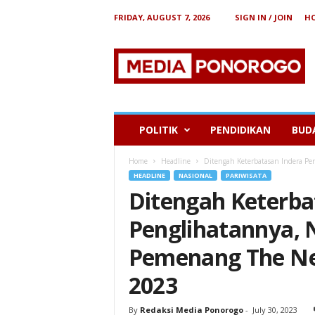
FRIDAY, AUGUST 7, 2026
SIGN IN / JOIN
H
B
e
r
i
t
a
P
POLITIK
PENDIDIKAN
BUD
o
n
Home
Headline
Ditengah Keterbatasan Indera Pe
o
HEADLINE
NASIONAL
PARIWISATA
r
Ditengah Keterba
o
g
Penglihatannya, 
o
Pemenang The Ne
2023
By
Redaksi Media Ponorogo
-
July 30, 2023