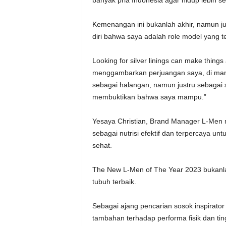
banyak pria Indonesia agar hidup lebih se
Kemenangan ini bukanlah akhir, namun ju
diri bahwa saya adalah role model yang t
Looking for silver linings can make thing
menggambarkan perjuangan saya, di mana
sebagai halangan, namun justru sebagai 
membuktikan bahwa saya mampu.”
Yesaya Christian, Brand Manager L-Men m
sebagai nutrisi efektif dan terpercaya un
sehat.
The New L-Men of The Year 2023 bukanla
tubuh terbaik.
Sebagai ajang pencarian sosok inspirator 
tambahan terhadap performa fisik dan ti