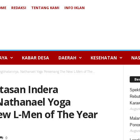
OME
REDAKSI
TENTANG KAMI
INFO IKLAN
AYA
KABAR DESA
DAERAH
KESEHATAN
NAS
nglihatannya, Nathanael Yoga Pemenang The New L-Men of The...
Be
tasan Indera
Spekt
Rebut
Nathanael Yoga
Karaw
August
w L-Men of The Year
Mala
Ponor
August
0