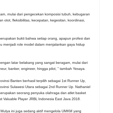
m, mulai dari pengecekan komposisi tubuh, kebugaran
 otot, fleksibilitas, kecepatan, kegesitan, koordinasi,
erupakan bukti bahwa setiap orang, apapun profesi dan
pu menjadi role model dalam menjalankan gaya hidup
s dengan latar belakang yang sangat beragam, mulai dari
neur, banker, engineer, hingga pilot, ” tambah Yesaya.
ovinsi Banten berhasil terpilih sebagai 1st Runner Up,
ovinsi Sulawesi Utara sebagai 2nd Runner Up. Nathaniel
 merupakan seorang penyuka olahraga dan atlet basket
 Valuable Player JRBL Indonesia East Java 2018.
a Mulya ini juga sedang aktif mengelola UMKM yang