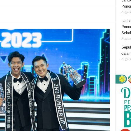
Lang
Ponor
August
Latih
Ponor
Sekal
August
Sepu
dalam
August