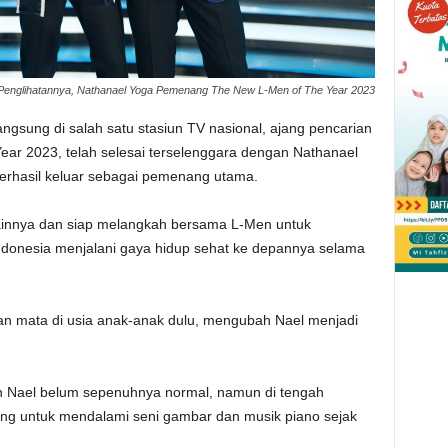
 Penglihatannya, Nathanael Yoga Pemenang The New L-Men of The Year 2023
langsung di salah satu stasiun TV nasional, ajang pencarian
Year 2023, telah selesai terselenggara dengan Nathanael
berhasil keluar sebagai pemenang utama.
s lainnya dan siap melangkah bersama L-Men untuk
ndonesia menjalani gaya hidup sehat ke depannya selama
an mata di usia anak-anak dulu, mengubah Nael menjadi
tan Nael belum sepenuhnya normal, namun di tengah
rong untuk mendalami seni gambar dan musik piano sejak