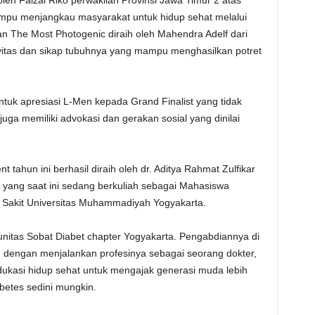
oleh Faizal Riko perwakilan Provinsi Jawa Timur 2 atas
mampu menjangkau masyarakat untuk hidup sehat melalui
kan The Most Photogenic diraih oleh Mahendra Adelf dari
vitas dan sikap tubuhnya yang mampu menghasilkan potret
tuk apresiasi L-Men kepada Grand Finalist yang tidak
uga memiliki advokasi dan gerakan sosial yang dinilai
ahun ini berhasil diraih oleh dr. Aditya Rahmat Zulfikar
, yang saat ini sedang berkuliah sebagai Mahasiswa
Sakit Universitas Muhammadiyah Yogyakarta.
munitas Sobat Diabet chapter Yogyakarta. Pengabdiannya di
n dengan menjalankan profesinya sebagai seorang dokter,
dukasi hidup sehat untuk mengajak generasi muda lebih
etes sedini mungkin.