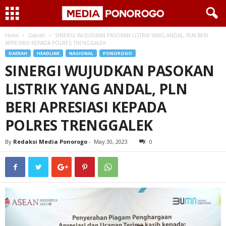
Home
Daerah
SINERGI WUJUDKAN PASOKAN LISTRIK YANG ANDAL, PLN BERI
APRESIASI KEPADA POLRES TRENGGALEK
DAERAH
HEADLINE
NASIONAL
PONOROGO
SINERGI WUJUDKAN PASOKAN
LISTRIK YANG ANDAL, PLN
BERI APRESIASI KEPADA
POLRES TRENGGALEK
By
Redaksi Media Ponorogo
-
May 30, 2023
0