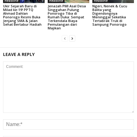
Headline
Headline
Headline
Ukir Sejarah Baru di
Jenazah PMI Asal Desa
Ngeri, Nenek & Cucu
Milad ke-19! PPTQ
Singgahan Pulung
Balita yang
Ahmad Dahlan
Ponorogo Tiba di
Digendongnya
Ponorogo Resmi Buka
Rumah Duka: Sempat
Meninggal Seketika
Jenjang SMA & Jalan
Terkendala Biaya
Tertabrak Truk di
Sehat Bertabur Hadiah
Pemulangan dari
Sampung Ponorogo
Majikan
LEAVE A REPLY