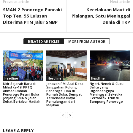
Previous article
Next article
SMAN 2 Ponorogo Puncaki
Kecelakaan Maut di
Top Ten, 55 Lulusan
Plalangan, Satu Meninggal
Diterima PTN Jalur SNBP
Dunia di TKP
RELATED ARTICLES
MORE FROM AUTHOR
Headline
Headline
Headline
Ukir Sejarah Baru di
Jenazah PMI Asal Desa
Ngeri, Nenek & Cucu
Milad ke-19! PPTQ
Singgahan Pulung
Balita yang
Ahmad Dahlan
Ponorogo Tiba di
Digendongnya
Ponorogo Resmi Buka
Rumah Duka: Sempat
Meninggal Seketika
Jenjang SMA & Jalan
Terkendala Biaya
Tertabrak Truk di
Sehat Bertabur Hadiah
Pemulangan dari
Sampung Ponorogo
Majikan
LEAVE A REPLY