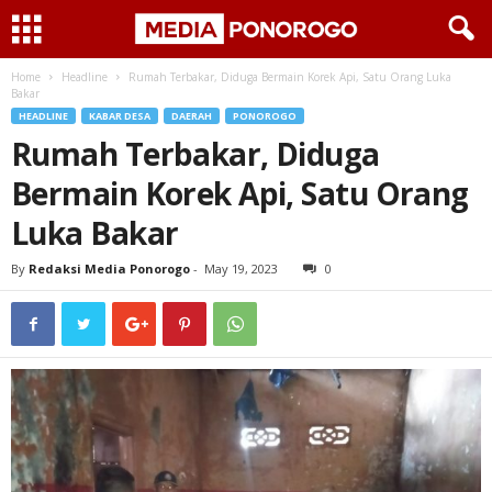
Home
Headline
Rumah Terbakar, Diduga Bermain Korek Api, Satu Orang Luka
Bakar
HEADLINE
KABAR DESA
DAERAH
PONOROGO
Rumah Terbakar, Diduga
Bermain Korek Api, Satu Orang
Luka Bakar
By
Redaksi Media Ponorogo
-
May 19, 2023
0