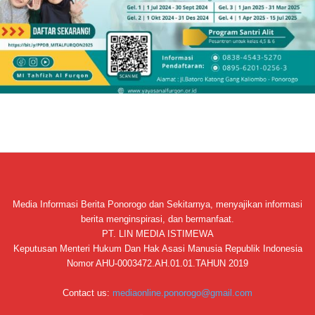
Media Informasi Berita Ponorogo dan Sekitarnya, menyajikan informasi
berita menginspirasi, dan bermanfaat.
PT. LIN MEDIA ISTIMEWA
Keputusan Menteri Hukum Dan Hak Asasi Manusia Republik Indonesia
Nomor AHU-0003472.AH.01.01.TAHUN 2019
Contact us:
mediaonline.ponorogo@gmail.com