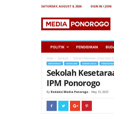
SATURDAY, AUGUST 8, 2026
SIGN IN / JOIN
B
e
r
i
t
a
P
POLITIK
PENDIDIKAN
BUD
o
n
Home
Birokrasi
Sekolah Kesetaraan Gratis Demi 
o
BIROKRASI
HEADLINE
KABAR DESA
PENDIDIK
r
Sekolah Kesetara
o
g
IPM Ponorogo
o
By
Redaksi Media Ponorogo
-
May 13, 2023