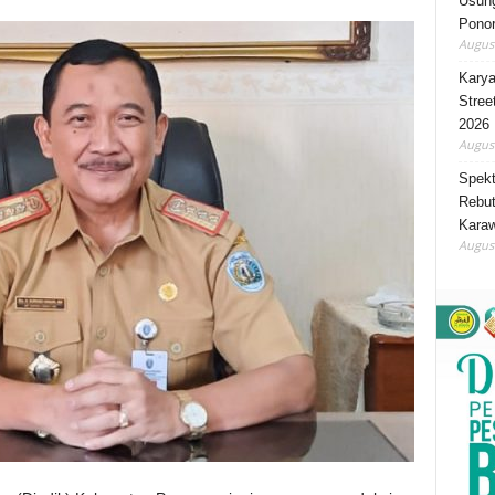
Usung
Ponor
August
Karya
Stree
2026
August
Spekt
Rebut
Karaw
August