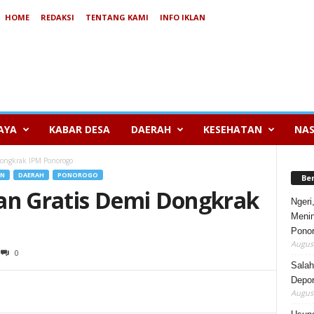
HOME
REDAKSI
TENTANG KAMI
INFO IKLAN
AYA
KABAR DESA
DAERAH
KESEHATAN
NAS
Dongkrak IPM Ponorogo
AN
DAERAH
PONOROGO
Be
an Gratis Demi Dongkrak
Ngeri
Menin
Pono
August
0
Salah
Depor
August