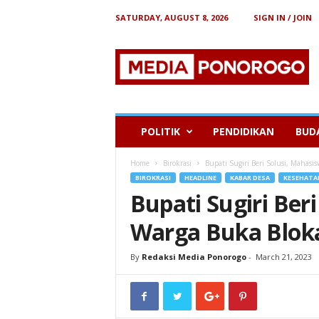
SATURDAY, AUGUST 8, 2026
SIGN IN / JOIN
B
e
r
i
t
a
P
POLITIK
PENDIDIKAN
BUD
o
n
Home
Birokrasi
Bupati Sugiri Beri Solusi, Mahas
o
BIROKRASI
HEADLINE
KABAR DESA
KESEHATA
r
Bupati Sugiri Ber
o
g
Warga Buka Blok
o
By
Redaksi Media Ponorogo
-
March 21, 2023