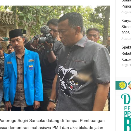
Usung
Ponor
August
Karya
Stree
2026
August
Spekt
Rebut
Karaw
August
Ponorogo Sugiri Sancoko datang di Tempat Pembuangan
pasca demontrasi mahasiswa PMII dan aksi blokade jalan