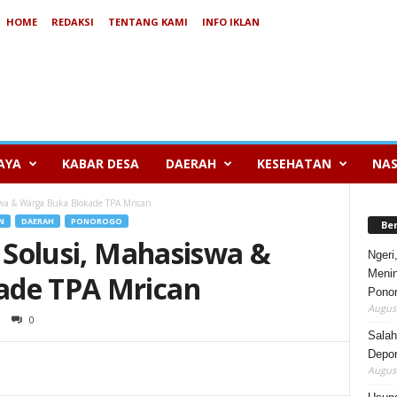
HOME
REDAKSI
TENTANG KAMI
INFO IKLAN
AYA
KABAR DESA
DAERAH
KESEHATAN
NAS
iswa & Warga Buka Blokade TPA Mrican
N
DAERAH
PONOROGO
Be
i Solusi, Mahasiswa &
Ngeri
Menin
ade TPA Mrican
Pono
August
0
Salah
Depor
August