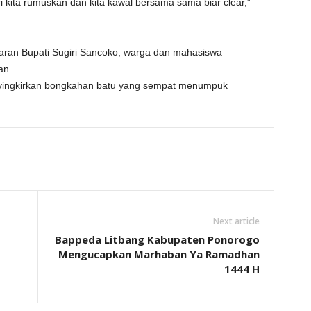
 kita rumuskan dan kita kawal bersama sama biar clear,”
ran Bupati Sugiri Sancoko, warga dan mahasiswa
an.
yingkirkan bongkahan batu yang sempat menumpuk
Next article
Bappeda Litbang Kabupaten Ponorogo
Mengucapkan Marhaban Ya Ramadhan
1444 H