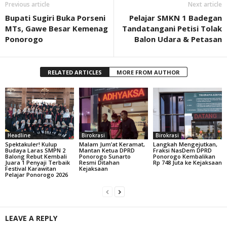
Previous article
Next article
Bupati Sugiri Buka Porseni
Pelajar SMKN 1 Badegan
MTs, Gawe Besar Kemenag
Tandatangani Petisi Tolak
Ponorogo
Balon Udara & Petasan
RELATED ARTICLES
MORE FROM AUTHOR
Headline
Birokrasi
Birokrasi
Spektakuler! Kulup
Malam Jum’at Keramat,
Langkah Mengejutkan,
Budaya Laras SMPN 2
Mantan Ketua DPRD
Fraksi NasDem DPRD
Balong Rebut Kembali
Ponorogo Sunarto
Ponorogo Kembalikan
Juara 1 Penyaji Terbaik
Resmi Ditahan
Rp 748 Juta ke Kejaksaan
Festival Karawitan
Kejaksaan
Pelajar Ponorogo 2026
LEAVE A REPLY