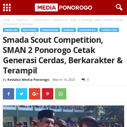
Home
Headline
Smada Scout Competition, SMAN 2 Ponorogo Cetak Generasi Cerdas,
Berkarakter & Terampil
HEADLINE
NASIONAL
PENDIDIKAN
DAERAH
PONOROGO
TEKNOLOGI
Smada Scout Competition,
SMAN 2 Ponorogo Cetak
Generasi Cerdas, Berkarakter &
Terampil
By
Redaksi Media Ponorogo
-
March 14, 2023
0