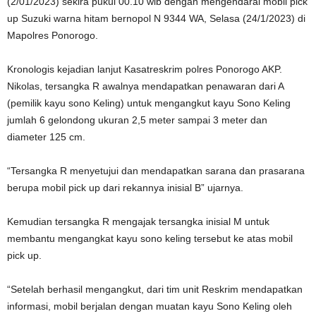
(2/01/2023) sekira pukul 00.10 wib dengan mengendarai mobil pick
up Suzuki warna hitam bernopol N 9344 WA, Selasa (24/1/2023) di
Mapolres Ponorogo.
Kronologis kejadian lanjut Kasatreskrim polres Ponorogo AKP.
Nikolas, tersangka R awalnya mendapatkan penawaran dari A
(pemilik kayu sono Keling) untuk mengangkut kayu Sono Keling
jumlah 6 gelondong ukuran 2,5 meter sampai 3 meter dan
diameter 125 cm.
“Tersangka R menyetujui dan mendapatkan sarana dan prasarana
berupa mobil pick up dari rekannya inisial B” ujarnya.
Kemudian tersangka R mengajak tersangka inisial M untuk
membantu mengangkat kayu sono keling tersebut ke atas mobil
pick up.
“Setelah berhasil mengangkut, dari tim unit Reskrim mendapatkan
informasi, mobil berjalan dengan muatan kayu Sono Keling oleh