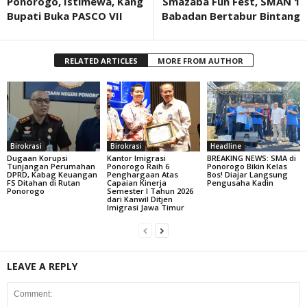
Ponorogo, Istimewa, Kang
Smazaba Fun Fest, SMAN 1
Bupati Buka PASCO VII
Babadan Bertabur Bintang
RELATED ARTICLES
MORE FROM AUTHOR
Birokrasi
Birokrasi
Headline
Dugaan Korupsi
Kantor Imigrasi
BREAKING NEWS: SMA di
Tunjangan Perumahan
Ponorogo Raih 6
Ponorogo Bikin Kelas
DPRD, Kabag Keuangan
Penghargaan Atas
Bos! Diajar Langsung
FS Ditahan di Rutan
Capaian Kinerja
Pengusaha Kadin
Ponorogo
Semester I Tahun 2026
dari Kanwil Ditjen
Imigrasi Jawa Timur
LEAVE A REPLY