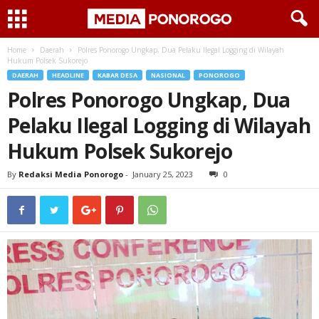
Home
Daerah
Polres Ponorogo Ungkap, Dua Pelaku Ilegal Logging di Wilayah
Hukum Polsek Sukorejo
DAERAH
HEADLINE
KABAR DESA
NASIONAL
PONOROGO
Polres Ponorogo Ungkap, Dua
Pelaku Ilegal Logging di Wilayah
Hukum Polsek Sukorejo
By
Redaksi Media Ponorogo
-
January 25, 2023
0