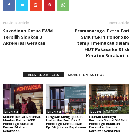
Previous article
Next article
Sukadiono Ketua PWM
Pramanaraga, Ektra Tari
Terpilih Siapkan 3
SMK PGRI 1 Ponorogo
Akselerasi Gerakan
tampil memukau dalam
HUT Pakasa ke 91 di
Keraton Surakarta.
RELATED ARTICLES
MORE FROM AUTHOR
Birokrasi
Birokrasi
Budaya
Malam Jum’at Keramat,
Langkah Mengejutkan,
Latihan Kontinyu
Mantan Ketua DPRD
Fraksi NasDem DPRD
Berbuah Manis! SMAN 3
Ponorogo Sunarto
Ponorogo Kembalikan
Ponorogo Buktikan
Resmi Ditahan
Rp 748 Juta ke Kejaksaan
Karawitan Bentuk
Kejaksaan
Karakter Sekaligus