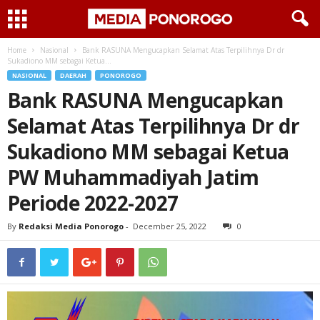
Home
Nasional
Bank RASUNA Mengucapkan Selamat Atas Terpilihnya Dr dr
Sukadiono MM sebagai Ketua...
NASIONAL
DAERAH
PONOROGO
Bank RASUNA Mengucapkan
Selamat Atas Terpilihnya Dr dr
Sukadiono MM sebagai Ketua
PW Muhammadiyah Jatim
Periode 2022-2027
By
Redaksi Media Ponorogo
-
December 25, 2022
0