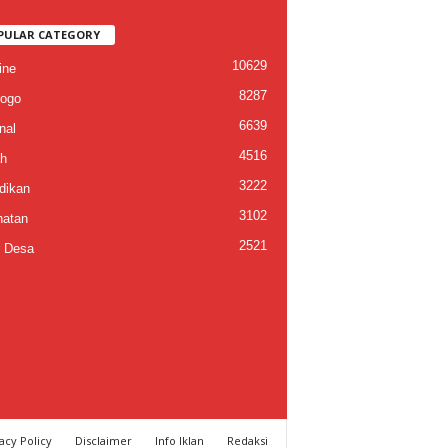
PULAR CATEGORY
10629
ine
8287
ogo
6639
nal
4516
h
3222
dikan
3102
atan
2521
 Desa
acy Policy
Disclaimer
Info Iklan
Redaksi