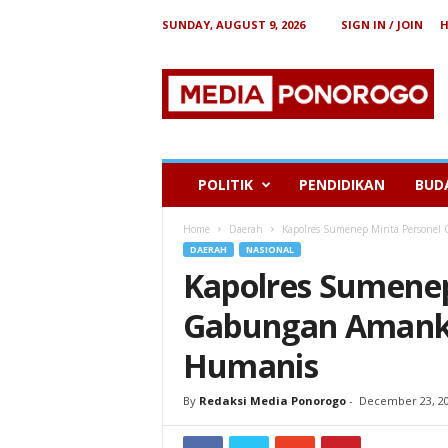
SUNDAY, AUGUST 9, 2026
SIGN IN / JOIN
B
e
r
i
t
a
P
POLITIK
PENDIDIKAN
BUD
o
n
Home
Daerah
Kapolres Sumenep Minta Persone
o
DAERAH
NASIONAL
r
Kapolres Sumenep
o
g
Gabungan Amank
o
Humanis
By
Redaksi Media Ponorogo
-
December 23, 2