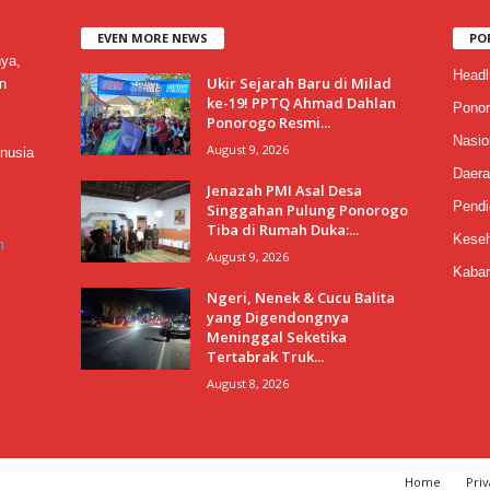
EVEN MORE NEWS
PO
nya,
Headl
Ukir Sejarah Baru di Milad
n
ke-19! PPTQ Ahmad Dahlan
Ponor
Ponorogo Resmi...
Nasio
August 9, 2026
nusia
Daera
Jenazah PMI Asal Desa
Pendi
Singgahan Pulung Ponorogo
Tiba di Rumah Duka:...
Keseh
m
August 9, 2026
Kabar
Ngeri, Nenek & Cucu Balita
yang Digendongnya
Meninggal Seketika
Tertabrak Truk...
August 8, 2026
Home
Priv