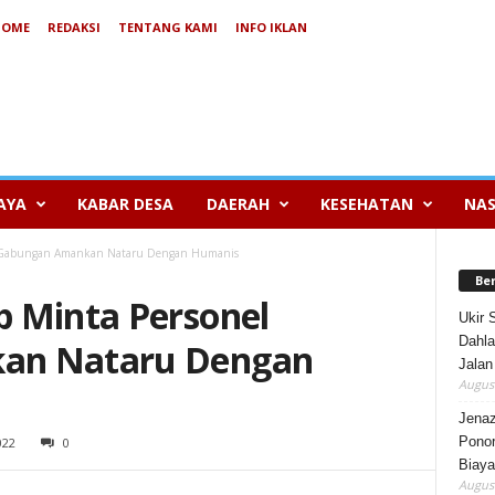
HOME
REDAKSI
TENTANG KAMI
INFO IKLAN
AYA
KABAR DESA
DAERAH
KESEHATAN
NAS
l Gabungan Amankan Nataru Dengan Humanis
Be
 Minta Personel
Ukir 
Dahla
an Nataru Dengan
Jalan
August
Jenaz
Ponor
022
0
Biaya
August