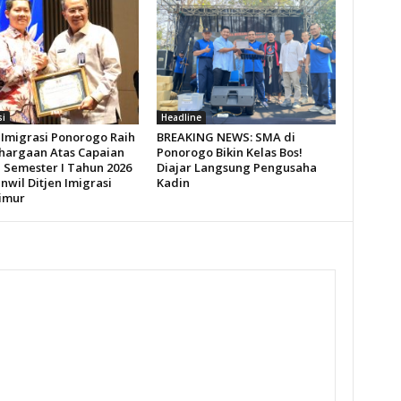
si
Headline
 Imigrasi Ponorogo Raih
BREAKING NEWS: SMA di
hargaan Atas Capaian
Ponorogo Bikin Kelas Bos!
a Semester I Tahun 2026
Diajar Langsung Pengusaha
nwil Ditjen Imigrasi
Kadin
imur