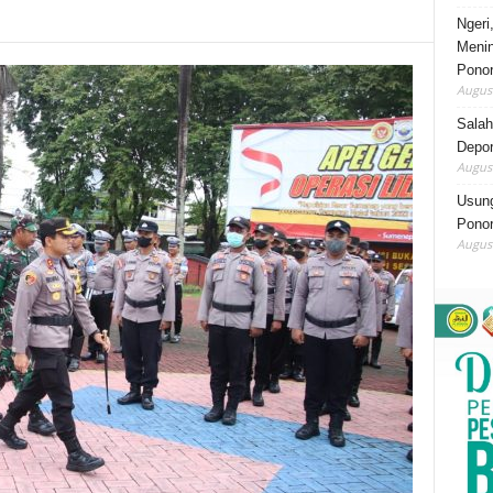
Ngeri
Menin
Pono
August
Salah
Depor
August
Usung
Ponor
August