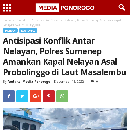
Home
Daerah
Antisipasi Konflik Antar Nelayan, Polres Sumenep Amankan Kapal
Nelayan Asal Probolinggo di...
DAERAH
NASIONAL
Antisipasi Konflik Antar
Nelayan, Polres Sumenep
Amankan Kapal Nelayan Asal
Probolinggo di Laut Masalembu
By
Redaksi Media Ponorogo
-
December 16, 2022
0