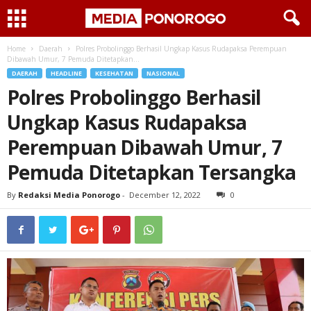
Home
Daerah
Polres Probolinggo Berhasil Ungkap Kasus Rudapaksa Perempuan
Dibawah Umur, 7 Pemuda Ditetapkan...
DAERAH
HEADLINE
KESEHATAN
NASIONAL
Polres Probolinggo Berhasil
Ungkap Kasus Rudapaksa
Perempuan Dibawah Umur, 7
Pemuda Ditetapkan Tersangka
By
Redaksi Media Ponorogo
-
December 12, 2022
0