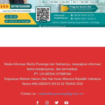
Media Informasi Berita Ponorogo dan Sekitarnya, menyajikan informasi
berita menginspirasi, dan bermanfaat.
PT. LIN MEDIA ISTIMEWA
Keputusan Menteri Hukum Dan Hak Asasi Manusia Republik Indonesia
Nomor AHU-0003472.AH.01.01.TAHUN 2019
Contact us:
mediaonline.ponorogo@gmail.com