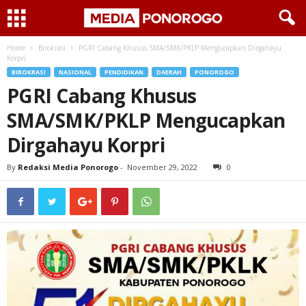
Home
Birokrasi
PGRI Cabang Khusus SMA/SMK/PKLP Mengucapkan Dirgahayu
Korpri
BIROKRASI
NASIONAL
PENDIDIKAN
DAERAH
PONOROGO
PGRI Cabang Khusus
SMA/SMK/PKLP Mengucapkan
Dirgahayu Korpri
By
Redaksi Media Ponorogo
-
November 29, 2022
0