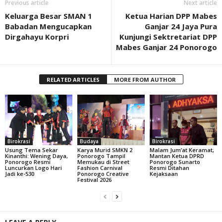
Previous article
Next article
Keluarga Besar SMAN 1
Ketua Harian DPP Mabes
Babadan Mengucapkan
Ganjar 24 Jaya Pura
Dirgahayu Korpri
Kunjungi Sektretariat DPP
Mabes Ganjar 24 Ponorogo
RELATED ARTICLES
MORE FROM AUTHOR
Birokrasi
Budaya
Birokrasi
Usung Tema Sekar
Karya Murid SMKN 2
Malam Jum’at Keramat,
Kinanthi: Wening Daya,
Ponorogo Tampil
Mantan Ketua DPRD
Ponorogo Resmi
Memukau di Street
Ponorogo Sunarto
Luncurkan Logo Hari
Fashion Carnival
Resmi Ditahan
Jadi ke-530
Ponorogo Creative
Kejaksaan
Festival 2026