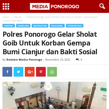
Home
Daerah
Polres Ponorogo Gelar Sholat Goib Untuk Korban Gempa Bumi
Cianjur dan Bakti...
DAERAH
HEADLINE
KESEHATAN
NASIONAL
PONOROGO
Polres Ponorogo Gelar Sholat
Goib Untuk Korban Gempa
Bumi Cianjur dan Bakti Sosial
By
Redaksi Media Ponorogo
-
November 25, 2022
0