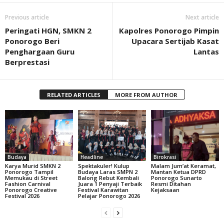
Previous article
Next article
Peringati HGN, SMKN 2
Kapolres Ponorogo Pimpin
Ponorogo Beri
Upacara Sertijab Kasat
Penghargaan Guru
Lantas
Berprestasi
RELATED ARTICLES
MORE FROM AUTHOR
Budaya
Headline
Birokrasi
Karya Murid SMKN 2
Spektakuler! Kulup
Malam Jum’at Keramat,
Ponorogo Tampil
Budaya Laras SMPN 2
Mantan Ketua DPRD
Memukau di Street
Balong Rebut Kembali
Ponorogo Sunarto
Fashion Carnival
Juara 1 Penyaji Terbaik
Resmi Ditahan
Ponorogo Creative
Festival Karawitan
Kejaksaan
Festival 2026
Pelajar Ponorogo 2026