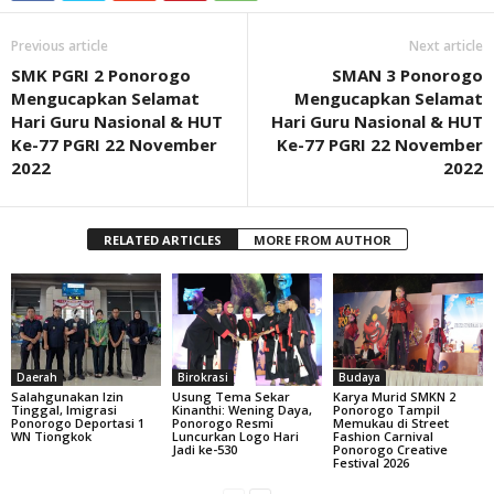
Previous article
Next article
SMK PGRI 2 Ponorogo
SMAN 3 Ponorogo
Mengucapkan Selamat
Mengucapkan Selamat
Hari Guru Nasional & HUT
Hari Guru Nasional & HUT
Ke-77 PGRI 22 November
Ke-77 PGRI 22 November
2022
2022
RELATED ARTICLES
MORE FROM AUTHOR
Daerah
Birokrasi
Budaya
Salahgunakan Izin
Usung Tema Sekar
Karya Murid SMKN 2
Tinggal, Imigrasi
Kinanthi: Wening Daya,
Ponorogo Tampil
Ponorogo Deportasi 1
Ponorogo Resmi
Memukau di Street
WN Tiongkok
Luncurkan Logo Hari
Fashion Carnival
Jadi ke-530
Ponorogo Creative
Festival 2026