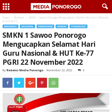
Home
Birokrasi
SMKN 1 Sawoo Ponorogo Mengucapkan Selamat Hari Guru Nasional
& HUT Ke-77...
BIROKRASI
NASIONAL
PENDIDIKAN
DAERAH
PONOROGO
SMKN 1 Sawoo Ponorogo
Mengucapkan Selamat Hari
Guru Nasional & HUT Ke-77
PGRI 22 November 2022
By
Redaksi Media Ponorogo
-
November 22, 2022
0