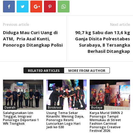
Previous article
Next article
Diduga Mau Curi Uang di
90,7 kg Sabu dan 13,6 kg
ATM, Pria Asal Kunti,
Ganja Disita Polrestabes
Ponorogo Ditangkap Polisi
Surabaya, 8 Tersangka
Berhasil Ditangkap
RELATED ARTICLES
MORE FROM AUTHOR
Daerah
Birokrasi
Budaya
Salahgunakan Izin
Usung Tema Sekar
Karya Murid SMKN 2
Tinggal, Imigrasi
Kinanthi: Wening Daya,
Ponorogo Tampil
Ponorogo Deportasi 1
Ponorogo Resmi
Memukau di Street
WN Tiongkok
Luncurkan Logo Hari
Fashion Carnival
Jadi ke-530
Ponorogo Creative
Festival 2026