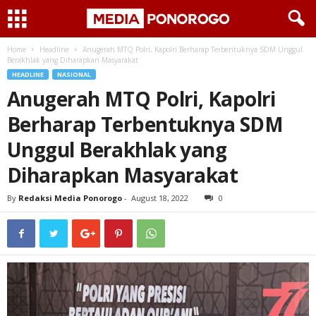
Home
Headline
Anugerah MTQ Polri, Kapolri Berharap Terbentuknya SDM Unggul
Berakhlak yang Diharapkan Masyarakat
HEADLINE
NASIONAL
Anugerah MTQ Polri, Kapolri
Berharap Terbentuknya SDM
Unggul Berakhlak yang
Diharapkan Masyarakat
By
Redaksi Media Ponorogo
-
August 18, 2022
0