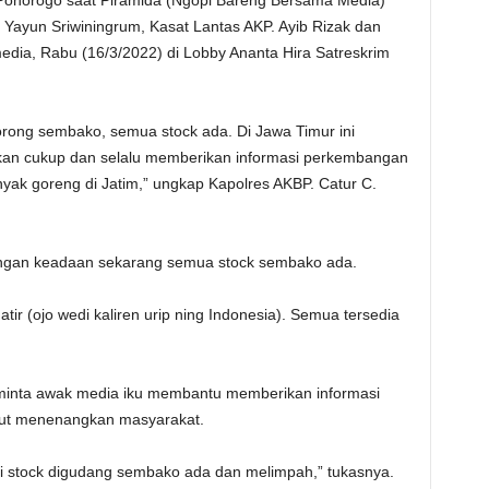
Ponorogo saat Piramida (Ngopi Bareng Bersama Media)
Yayun Sriwiningrum, Kasat Lantas AKP. Ayib Rizak dan
edia, Rabu (16/3/2022) di Lobby Ananta Hira Satreskrim
orong sembako, semua stock ada. Di Jawa Timur ini
kan cukup dan selalu memberikan informasi perkembangan
nyak goreng di Jatim,” ungkap Kapolres AKBP. Catur C.
engan keadaan sekarang semua stock sembako ada.
uatir (ojo wedi kaliren urip ning Indonesia). Semua tersedia
minta awak media iku membantu memberikan informasi
ut menenangkan masyarakat.
ini stock digudang sembako ada dan melimpah,” tukasnya.