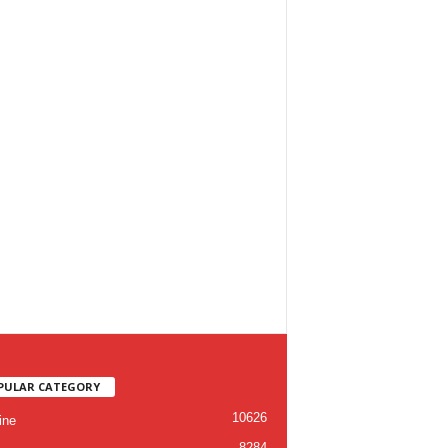
PULAR CATEGORY
10626
ine
8284