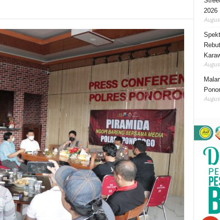
Stree
2026
August
Spekt
Rebut
Karaw
August
Mala
Ponor
August