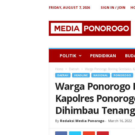
FRIDAY, AUGUST 7, 2026
SIGN IN / JOIN
H
B
e
r
i
t
a
P
POLITIK
PENDIDIKAN
BUD
o
n
Home
Daerah
Warga Ponorogo Borong Sembako, K
o
DAERAH
HEADLINE
NASIONAL
PONOROGO
r
Warga Ponorogo 
o
g
Kapolres Ponorog
o
Dihimbau Tenang
By
Redaksi Media Ponorogo
-
March 16, 2022