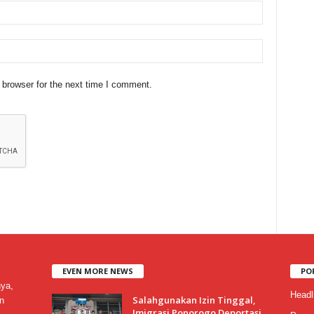
 browser for the next time I comment.
EVEN MORE NEWS
PO
nya,
Headl
Salahgunakan Izin Tinggal,
n
Imigrasi Ponorogo Deportasi