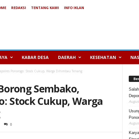
OME
REDAKSI
TENTANG KAMI
INFO IKLAN
AYA
KABAR DESA
DAERAH
KESEHATAN
NAS
apolres Ponorogo: Stock Cukup, Warga Dihimbau Tenang
Be
Borong Sembako,
Salah
Depor
o: Stock Cukup, Warga
August
Usung
Ponor
August
0
Karya