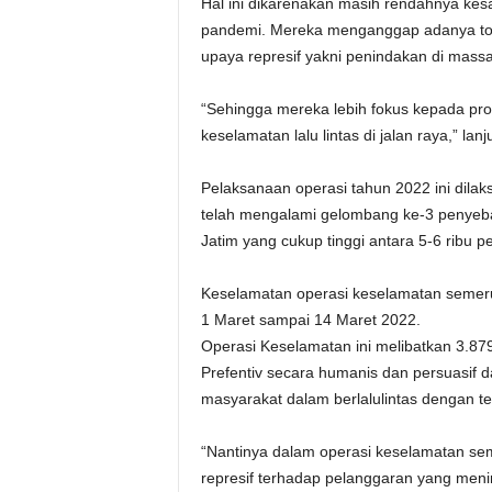
Hal ini dikarenakan masih rendahnya kes
pandemi. Mereka menganggap adanya tol
upaya represif yakni penindakan di mass
“Sehingga mereka lebih fokus kepada pro
keselamatan lalu lintas di jalan raya,” la
Pelaksanaan operasi tahun 2022 ini dilak
telah mengalami gelombang ke-3 penyeb
Jatim yang cukup tinggi antara 5-6 ribu pe
Keselamatan operasi keselamatan semeru d
1 Maret sampai 14 Maret 2022.
Operasi Keselamatan ini melibatkan 3.87
Prefentiv secara humanis dan persuasif 
masyarakat dalam berlalulintas dengan t
“Nantinya dalam operasi keselamatan sem
represif terhadap pelanggaran yang menim