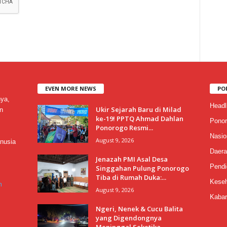
EVEN MORE NEWS
PO
nya,
Headl
Ukir Sejarah Baru di Milad
n
ke-19! PPTQ Ahmad Dahlan
Ponor
Ponorogo Resmi...
Nasio
August 9, 2026
nusia
Daera
Jenazah PMI Asal Desa
Pendi
Singgahan Pulung Ponorogo
Tiba di Rumah Duka:...
Keseh
m
August 9, 2026
Kabar
Ngeri, Nenek & Cucu Balita
yang Digendongnya
Meninggal Seketika