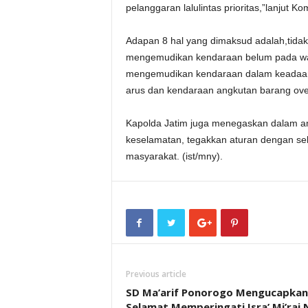
pelanggaran lalulintas prioritas,”lanjut Ko
Adapan 8 hal yang dimaksud adalah,tida
mengemudikan kendaraan belum pada wak
mengemudikan kendaraan dalam keadaa
arus dan kendaraan angkutan barang ove
Kapolda Jatim juga menegaskan dalam am
keselamatan, tegakkan aturan dengan seba
masyarakat. (ist/mny).
Previous article
SD Ma’arif Ponorogo Mengucapkan
Selamat Memperingati Isra’ Mi’raj 