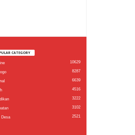
PULAR CATEGORY
10629
ine
8287
ogo
6639
nal
4516
h
3222
dikan
3102
atan
2521
 Desa