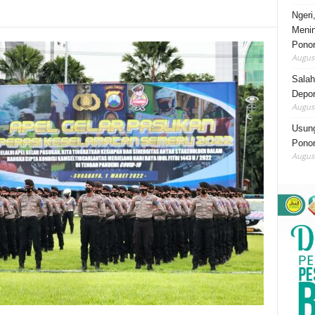
Ngeri
Menin
Pono
August
Salah
Depor
August
Usung
Ponor
August