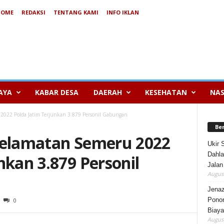
HOME
REDAKSI
TENTANG KAMI
INFO IKLAN
AYA
KABAR DESA
DAERAH
KESEHATAN
NAS
 2022 Polda Jatim Terjunkan 3.879 Personil Gabungan
Be
selamatan Semeru 2022
Ukir 
Dahla
nkan 3.879 Personil
Jalan
August
Jenaz
Ponor
0
Biaya
August