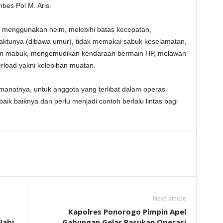
mbes Pol M. Aris.
k menggunakan helm, melebihi batas kecepatan,
tunya (dibawa umur), tidak memakai sabuk keselamatan,
n mabuk, mengemudikan kendaraan bermain HP, melawan
rload yakni kelebihan muatan.
anatnya, untuk anggota yang terlibat dalam operasi
ik baiknya dan perlu menjadi contoh berlalu lintas bagi
Next article
Kapolres Ponorogo Pimpin Apel
Nabi
Gabungan Gelar Pasukan Operasi