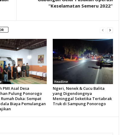
“Keselamatan Semeru 2022”
OR
e
Headline
h PMI Asal Desa
Ngeri, Nenek & Cucu Balita
han Pulung Ponorogo
yang Digendongnya
i Rumah Duka: Sempat
Meninggal Seketika Tertabrak
dala Biaya Pemulangan
Truk di Sampung Ponorogo
ajikan