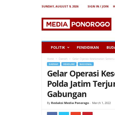
SUNDAY, AUGUST 9, 2026
SIGN IN / JOIN
B
e
r
i
t
a
P
POLITIK
PENDIDIKAN
BUD
o
n
Home
Daerah
Gelar Operasi Keselamatan Semeru
o
DAERAH
HEADLINE
NASIONAL
r
Gelar Operasi Ke
o
g
Polda Jatim Terju
o
Gabungan
By
Redaksi Media Ponorogo
-
March 1, 2022