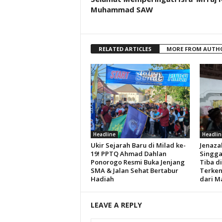
Muhammad SAW
RELATED ARTICLES
MORE FROM AUTH
Headline
Headlin
Ukir Sejarah Baru di Milad ke-
Jenaza
19! PPTQ Ahmad Dahlan
Singga
Ponorogo Resmi Buka Jenjang
Tiba d
SMA & Jalan Sehat Bertabur
Terken
Hadiah
dari M
LEAVE A REPLY