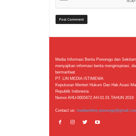
Media Informasi Berita Ponorogo dan Sekitar
menyajikan informasi berita menginspirasi, da
bermanfaat.
PT. LIN MEDIA ISTIMEWA
Keputusan Menteri Hukum Dan Hak Asasi Ma
Republik Indonesia
Nomor AHU-0003472.AH.01.01.TAHUN 2019
Contact us:
mediaonline.ponorogo@gmail.co