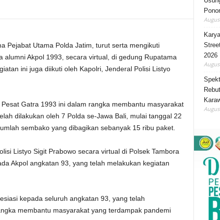
Usung
Ponor
August
Karya
Stree
Pejabat Utama Polda Jatim, turut serta mengikuti
2026
ra alumni Akpol 1993, secara virtual, di gedung Rupatama
August
tan ini juga diikuti oleh Kapolri, Jenderal Polisi Listyo
Spekt
Rebut
Karaw
i Pesat Gatra 1993 ini dalam rangka membantu masyarakat
August
ah dilakukan oleh 7 Polda se-Jawa Bali, mulai tanggal 22
jumlah sembako yang dibagikan sebanyak 15 ribu paket.
isi Listyo Sigit Prabowo secara virtual di Polsek Tambora
ada Akpol angkatan 93, yang telah melakukan kegiatan
esiasi kepada seluruh angkatan 93, yang telah
rangka membantu masyarakat yang terdampak pandemi