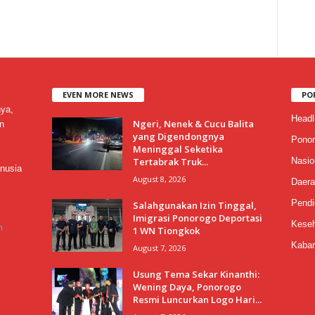
EVEN MORE NEWS
PO
nya,
Headl
Ngeri, Nenek & Cucu Balita
n
yang Digendongnya
Ponor
Meninggal Seketika
Tertabrak Truk...
Nasio
nusia
August 8, 2026
Daera
Pendi
Salahgunakan Izin Tinggal,
Imigrasi Ponorogo Deportasi
Keseh
m
1 WN Tiongkok
Kabar
August 7, 2026
Usung Tema Sekar Kinanthi:
Wening Daya, Ponorogo
Resmi Luncurkan Logo Hari...