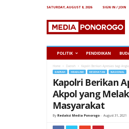
SATURDAY, AUGUST 8, 2026
SIGN IN / JOIN
B
e
r
i
t
a
P
POLITIK
PENDIDIKAN
BUD
o
n
Home
Daerah
Kapolri Berikan Apresiasi bagi An
o
DAERAH
HEADLINE
KESEHATAN
NASIONAL
r
Kapolri Berikan A
o
g
Akpol yang Mela
o
Masyarakat
By
Redaksi Media Ponorogo
-
August 31, 2021