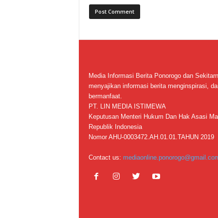
Media Informasi Berita Ponorogo dan Sekitar
menyajikan informasi berita menginspirasi, da
bermanfaat.
PT. LIN MEDIA ISTIMEWA
Keputusan Menteri Hukum Dan Hak Asasi Ma
Republik Indonesia
Nomor AHU-0003472.AH.01.01.TAHUN 2019
Contact us:
mediaonline.ponorogo@gmail.co