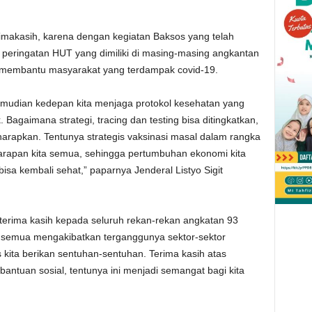
rimakasih, karena dengan kegiatan Baksos yang telah
 peringatan HUT yang dimiliki di masing-masing angkantan
n membantu masyarakat yang terdampak covid-19.
kemudian kedepan kita menjaga protokol kesehatan yang
 Bagaimana strategi, tracing dan testing bisa ditingkatkan,
harapkan. Tentunya strategis vaksinasi masal dalam rangka
arapan kita semua, sehingga pertumbuhan ekonomi kita
isa kembali sehat,” paparnya Jenderal Listyo Sigit
n terima kasih kepada seluruh rekan-rekan angkatan 93
ni semua mengakibatkan terganggunya sektor-sektor
s kita berikan sentuhan-sentuhan. Terima kasih atas
antuan sosial, tentunya ini menjadi semangat bagi kita