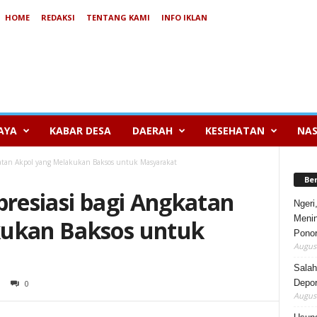
HOME
REDAKSI
TENTANG KAMI
INFO IKLAN
AYA
KABAR DESA
DAERAH
KESEHATAN
NAS
gkatan Akpol yang Melakukan Baksos untuk Masyarakat
Be
presiasi bagi Angkatan
Ngeri
Menin
kukan Baksos untuk
Pono
August
Salah
Depor
0
August