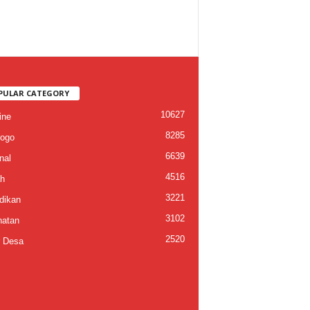
PULAR CATEGORY
10627
ine
8285
ogo
6639
nal
4516
h
3221
dikan
3102
atan
2520
 Desa