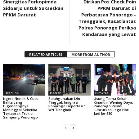
Sinergitas Forkopimda
Dirikan Pos Check Poin
Sidoarjo untuk Sukseskan
PPKM Darurat di
PPKM Darurat
Perbatasan Ponorogo -
Trenggalek, Kasatlantas
Polres Ponorogo Periksa
Kendaraan yang Lewat
RELATED ARTICLES
MORE FROM AUTHOR
Headline
Daerah
Birokrasi
Ngeri, Nenek & Cucu
Salahgunakan Izin
Usung Tema Sekar
Balita yang
Tinggal, Imigrasi
Kinanthi: Wening Daya,
Digendongnya
Ponorogo Deportasi 1
Ponorogo Resmi
Meninggal Seketika
WN Tiongkok
Luncurkan Logo Hari
Tertabrak Truk di
Jadi ke-530
Sampung Ponorogo