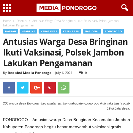
Home
Daerah
Antusias Warga Desa Bringinan Ikuti Vaksinasi, Polsek Jambon
Lakukan Pengamanan
DAERAH
HEADLINE
KABAR DESA
KESEHATAN
NASIONAL
PONOROGO
Antusias Warga Desa Bringinan
Ikuti Vaksinasi, Polsek Jambon
Lakukan Pengamanan
By
Redaksi Media Ponorogo
-
July 6, 2021
0
200 warga desa Bringinan kecamatan jambon kabupaten ponorogo ikuti vaksinasi covid-
19 di balai desa.
PONOROGO – Antusias warga Desa Bringinan Kecamatan Jambon
Kabupaten Ponorogo begitu besar menyambut vaksinasi gratis