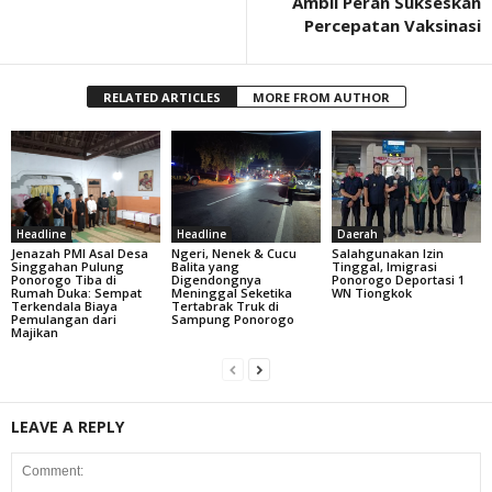
Ambil Peran Sukseskan
Percepatan Vaksinasi
RELATED ARTICLES
MORE FROM AUTHOR
Headline
Headline
Daerah
Jenazah PMI Asal Desa
Ngeri, Nenek & Cucu
Salahgunakan Izin
Singgahan Pulung
Balita yang
Tinggal, Imigrasi
Ponorogo Tiba di
Digendongnya
Ponorogo Deportasi 1
Rumah Duka: Sempat
Meninggal Seketika
WN Tiongkok
Terkendala Biaya
Tertabrak Truk di
Pemulangan dari
Sampung Ponorogo
Majikan
LEAVE A REPLY