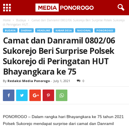
Home
Budaya
Camat dan Danramil 0802/06 Sukorejo Beri Surprise Polsek Sukorejo
di Peringatan HUT...
BUDAYA
DAERAH
HEADLINE
KABAR DESA
NASIONAL
PONOROGO
Camat dan Danramil 0802/06
Sukorejo Beri Surprise Polsek
Sukorejo di Peringatan HUT
Bhayangkara ke 75
By
Redaksi Media Ponorogo
-
July 1, 2021
0
PONOROGO – Dalam rangka hari Bhayangkara ke 75 tahun 2021
Polsek Sukorejo mendapat surprise dari camat dan Danramil