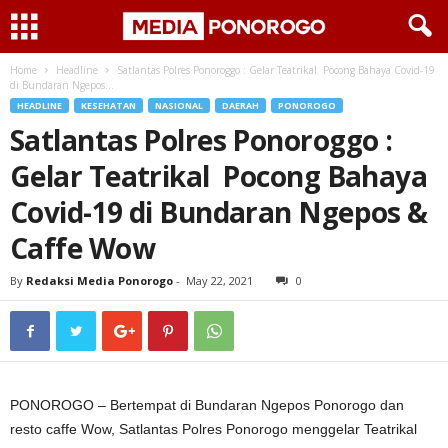
Home
Headline
Satlantas Polres Ponoroggo : Gelar Teatrikal Pocong Bahaya Covid-19
di Bundaran Ngepos...
HEADLINE
KESEHATAN
NASIONAL
DAERAH
PONOROGO
Satlantas Polres Ponoroggo :
Gelar Teatrikal Pocong Bahaya
Covid-19 di Bundaran Ngepos &
Caffe Wow
By
Redaksi Media Ponorogo
-
May 22, 2021
0
PONOROGO – Bertempat di Bundaran Ngepos Ponorogo dan
resto caffe Wow, Satlantas Polres Ponorogo menggelar Teatrikal