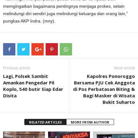
memgingatkan bagaimana pentingnya menjaga prokes, selain
melindungi diri sendiri juga melindungi keluarga dan orang lain,”
pungkas AKP Indra. (mny).
Previous article
Next article
Lagi, Polsek Sambit
Kapolres Ponoroggo
Amankan Pengedar Pil
Bersama PJU Cek Anggota
Koplo, 540 butir Siap Edar
di Pos Perbatasan Biting &
Disita
Bagi Masker di Wisata
Bukit Suharto
RELATED ARTICLES
MORE FROM AUTHOR