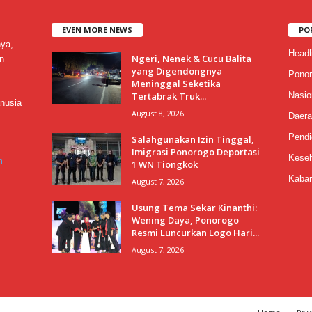
EVEN MORE NEWS
PO
nya,
Headl
Ngeri, Nenek & Cucu Balita
n
yang Digendongnya
Ponor
Meninggal Seketika
Tertabrak Truk...
Nasio
nusia
August 8, 2026
Daera
Pendi
Salahgunakan Izin Tinggal,
Imigrasi Ponorogo Deportasi
Keseh
m
1 WN Tiongkok
Kabar
August 7, 2026
Usung Tema Sekar Kinanthi:
Wening Daya, Ponorogo
Resmi Luncurkan Logo Hari...
August 7, 2026