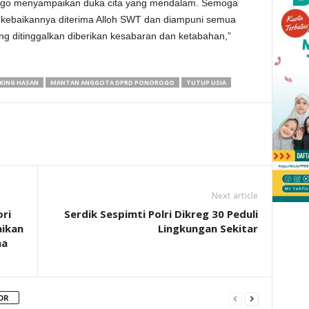
rogo menyampaikan duka cita yang mendalam. Semoga
kebaikannya diterima Alloh SWT dan diampuni semua
g ditinggalkan diberikan kesabaran dan ketabahan,”
KING HASAN
MANTAN ANGGOTA DPRD PONOROGO
TUTUP USIA
Next article
ori
Serdik Sespimti Polri Dikreg 30 Peduli
aikan
Lingkungan Sekitar
na
OR