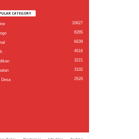
PULAR CATEGORY
10627
ine
8285
ogo
6639
nal
4516
h
3221
dikan
3102
atan
2520
 Desa