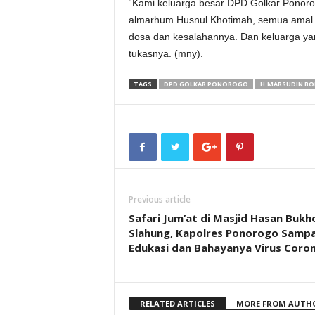
“Kami keluarga besar DPD Golkar Pono
almarhum Husnul Khotimah, semua amal 
dosa dan kesalahannya. Dan keluarga yan
tukasnya. (mny).
TAGS
DPD GOLKAR PONOROGO
H.MARSUDIN BO
Previous article
Safari Jum’at di Masjid Hasan Bukh
Slahung, Kapolres Ponorogo Samp
Edukasi dan Bahayanya Virus Coro
RELATED ARTICLES
MORE FROM AUTH