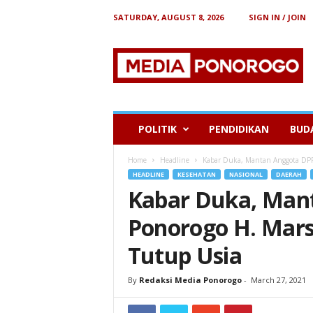
SATURDAY, AUGUST 8, 2026
SIGN IN / JOIN
B
e
r
i
t
a
P
POLITIK
PENDIDIKAN
BUD
o
n
Home
Headline
Kabar Duka, Mantan Anggota DPR
o
HEADLINE
KESEHATAN
NASIONAL
DAERAH
r
Kabar Duka, Man
o
g
Ponorogo H. Mar
o
Tutup Usia
By
Redaksi Media Ponorogo
-
March 27, 2021