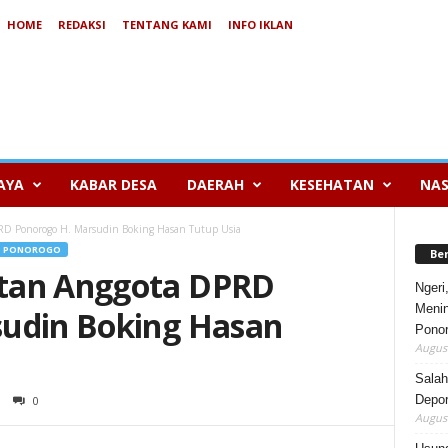
HOME
REDAKSI
TENTANG KAMI
INFO IKLAN
AYA
KABAR DESA
DAERAH
KESEHATAN
NAS
D Ponorogo H. Marsudin Boking Hasan Tutup Usia
PONOROGO
Be
tan Anggota DPRD
Ngeri
Menin
sudin Boking Hasan
Pono
August
Salah
Depor
0
August