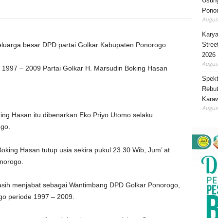
Usung
Ponor
August
Karya
Stree
uarga besar DPD partai Golkar Kabupaten Ponorogo.
2026
August
1997 – 2009 Partai Golkar H. Marsudin Boking Hasan
Spekt
Rebut
Karaw
August
ng Hasan itu dibenarkan Eko Priyo Utomo selaku
go.
king Hasan tutup usia sekira pukul 23.30 Wib, Jum’ at
onorogo.
sih menjabat sebagai Wantimbang DPD Golkar Ponorogo,
o periode 1997 – 2009.