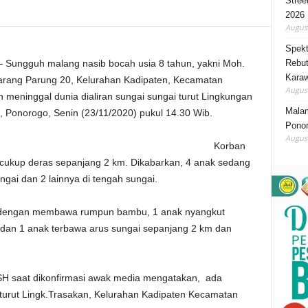
Stree
2026
August
Spekt
Rebut
guh malang nasib bocah usia 8 tahun, yakni Moh.
Karaw
 Parang Parung 20, Kelurahan Kadipaten, Kecamatan
August
eninggal dunia dialiran sungai sungai turut Lingkungan
Mala
 Ponorogo, Senin (23/11/2020) pukul 14.30 Wib.
Ponor
August
Korban
 cukup deras sepanjang 2 km. Dikabarkan, 4 anak sedang
ngai dan 2 lainnya di tengah sungai.
as dengan membawa rumpun bambu, 1 anak nyangkut
dan 1 anak terbawa arus sungai sepanjang 2 km dan
 SH saat dikonfirmasi awak media mengatakan, ada
 turut Lingk.Trasakan, Kelurahan Kadipaten Kecamatan