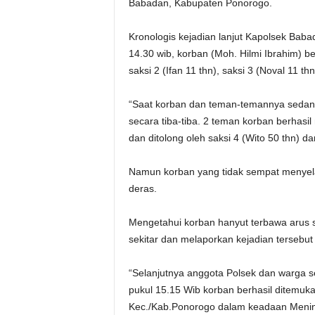
Babadan, Kabupaten Ponorogo.
Kronologis kejadian lanjut Kapolsek Baba
14.30 wib, korban (Moh. Hilmi Ibrahim) b
saksi 2 (Ifan 11 thn), saksi 3 (Noval 11 t
“Saat korban dan teman-temannya sedang m
secara tiba-tiba. 2 teman korban berhasi
dan ditolong oleh saksi 4 (Wito 50 thn) da
Namun korban yang tidak sempat menyela
deras.
Mengetahui korban hanyut terbawa arus 
sekitar dan melaporkan kejadian tersebu
“Selanjutnya anggota Polsek dan warga se
pukul 15.15 Wib korban berhasil ditemuka
Kec./Kab.Ponorogo dalam keadaan Mening