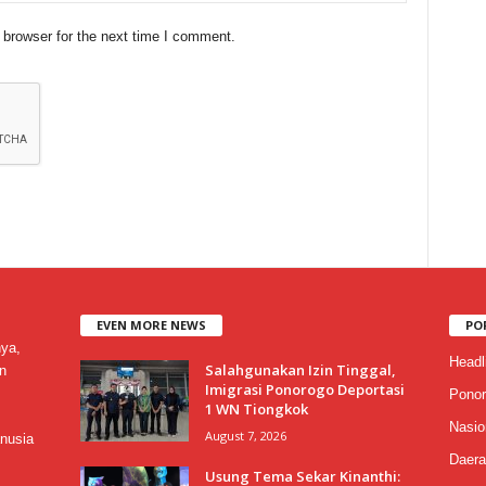
 browser for the next time I comment.
EVEN MORE NEWS
PO
nya,
Headl
Salahgunakan Izin Tinggal,
n
Imigrasi Ponorogo Deportasi
Ponor
1 WN Tiongkok
Nasio
August 7, 2026
nusia
Daera
Usung Tema Sekar Kinanthi: