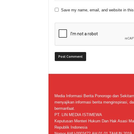
Save my name, email, and website in this
Media Informasi Berita Ponorogo dan Sekitar
menyajikan informasi berita menginspirasi, da
bermanfaat.
PT. LIN MEDIA ISTIMEWA
Keputusan Menteri Hukum Dan Hak Asasi Ma
Republik Indonesia
Nomor AHU-0003472.AH.01.01.TAHUN 2019