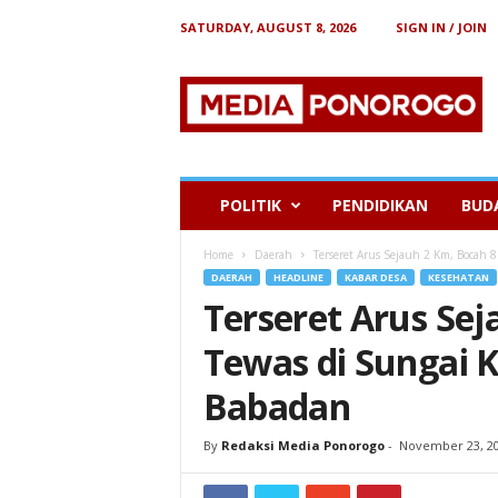
SATURDAY, AUGUST 8, 2026
SIGN IN / JOIN
B
e
r
i
t
a
P
POLITIK
PENDIDIKAN
BUD
o
n
Home
Daerah
Terseret Arus Sejauh 2 Km, Bocah 
o
DAERAH
HEADLINE
KABAR DESA
KESEHATAN
r
Terseret Arus Se
o
g
Tewas di Sungai 
o
Babadan
By
Redaksi Media Ponorogo
-
November 23, 2