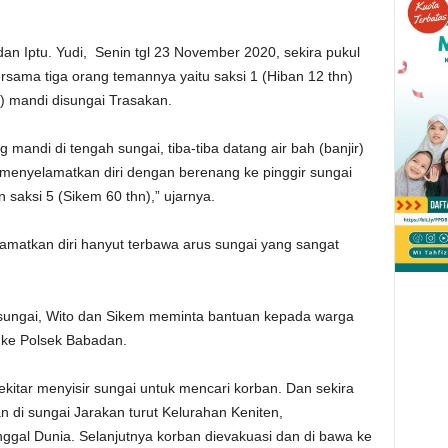
dan Iptu. Yudi, Senin tgl 23 November 2020, sekira pukul
ersama tiga orang temannya yaitu saksi 1 (Hiban 12 thn)
hn) mandi disungai Trasakan.
andi di tengah sungai, tiba-tiba datang air bah (banjir)
l menyelamatkan diri dengan berenang ke pinggir sungai
n saksi 5 (Sikem 60 thn),” ujarnya.
matkan diri hanyut terbawa arus sungai yang sangat
sungai, Wito dan Sikem meminta bantuan kepada warga
t ke Polsek Babadan.
kitar menyisir sungai untuk mencari korban. Dan sekira
n di sungai Jarakan turut Kelurahan Keniten,
gal Dunia. Selanjutnya korban dievakuasi dan di bawa ke