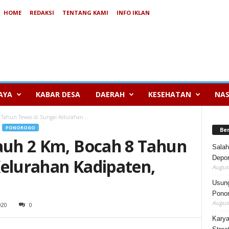
HOME
REDAKSI
TENTANG KAMI
INFO IKLAN
AYA
KABAR DESA
DAERAH
KESEHATAN
NAS
8 Tahun Tewas di Sungai Kelurahan...
PONOROGO
Be
jauh 2 Km, Bocah 8 Tahun
Salah
Depor
Kelurahan Kadipaten,
August
Usung
Ponor
August
020
0
Karya