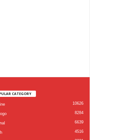
PULAR CATEGORY
10626
ine
8284
ogo
6639
nal
4516
h