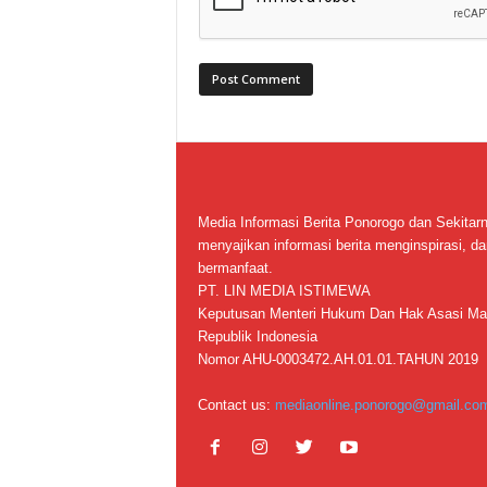
Media Informasi Berita Ponorogo dan Sekitar
menyajikan informasi berita menginspirasi, da
bermanfaat.
PT. LIN MEDIA ISTIMEWA
Keputusan Menteri Hukum Dan Hak Asasi Ma
Republik Indonesia
Nomor AHU-0003472.AH.01.01.TAHUN 2019
Contact us:
mediaonline.ponorogo@gmail.co