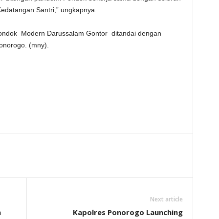
Kedatangan Santri,” ungkapnya.
ondok Modern Darussalam Gontor ditandai dengan
norogo. (mny).
Next article
n
Kapolres Ponorogo Launching