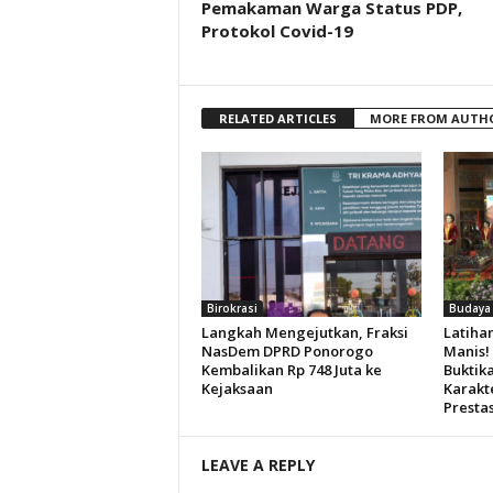
Pemakaman Warga Status PDP,
Protokol Covid-19
RELATED ARTICLES
MORE FROM AUTH
Birokrasi
Budaya
Langkah Mengejutkan, Fraksi
Latiha
NasDem DPRD Ponorogo
Manis!
Kembalikan Rp 748 Juta ke
Buktik
Kejaksaan
Karakt
Prestas
LEAVE A REPLY