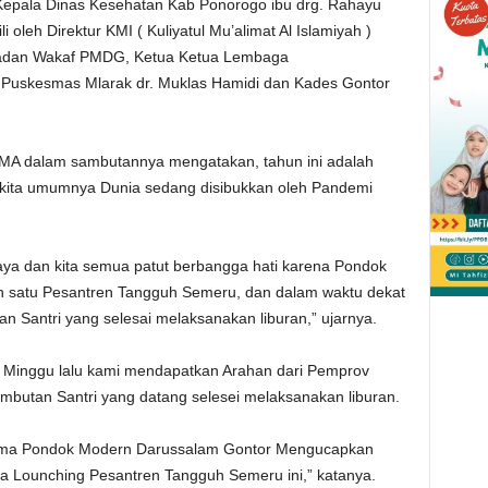
pala Dinas Kesehatan Kab Ponorogo ibu drg. Rahayu
oleh Direktur KMI ( Kuliyatul Mu’alimat Al Islamiyah )
adan Wakaf PMDG, Ketua Ketua Lembaga
Puskesmas Mlarak dr. Muklas Hamidi dan Kades Gontor
 MA dalam sambutannya mengatakan, tahun ini adalah
h kita umumnya Dunia sedang disibukkan oleh Pandemi
aya dan kita semua patut berbangga hati karena Pondok
h satu Pesantren Tangguh Semeru, dan dalam waktu dekat
Santri yang selesai melaksanakan liburan,” ujarnya.
, Minggu lalu kami mendapatkan Arahan dari Pemprov
butan Santri yang datang selesei melaksanakan liburan.
nama Pondok Modern Darussalam Gontor Mengucapkan
ya Lounching Pesantren Tangguh Semeru ini,” katanya.