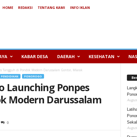
HOME
REDAKSI
TENTANG KAMI
INFO IKLAN
AYA
KABAR DESA
DAERAH
KESEHATAN
NAS
es Tangguh di Pondok Modern Darussalam Gontor, Mlarak
PENDIDIKAN
PONOROGO
Be
o Launching Ponpes
Lang
Ponor
ok Modern Darussalam
August
Latih
Ponor
Sekal
0
August