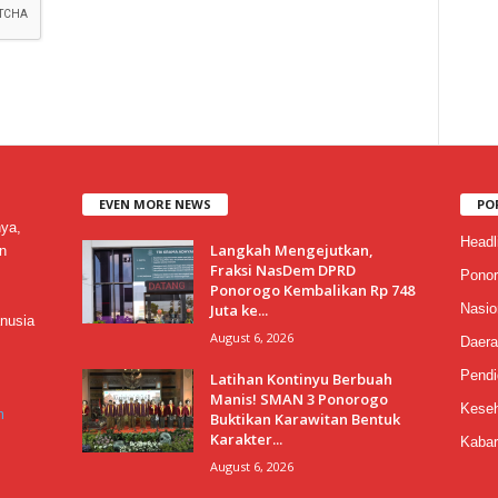
EVEN MORE NEWS
PO
nya,
Headl
Langkah Mengejutkan,
n
Fraksi NasDem DPRD
Ponor
Ponorogo Kembalikan Rp 748
Juta ke...
Nasio
nusia
August 6, 2026
Daera
Pendi
Latihan Kontinyu Berbuah
Manis! SMAN 3 Ponorogo
Keseh
m
Buktikan Karawitan Bentuk
Karakter...
Kabar
August 6, 2026