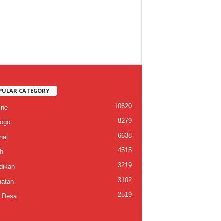
PULAR CATEGORY
10620
ine
8279
ogo
6638
nal
4515
h
3219
dikan
3102
atan
2519
 Desa