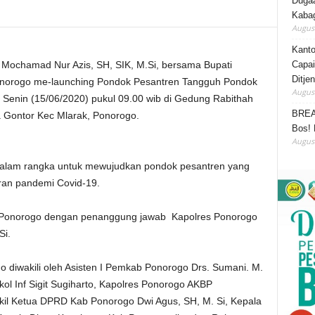
Duga
Kabag
August
Kanto
Capai
chamad Nur Azis, SH, SIK, M.Si, bersama Bupati
Ditje
norogo me-launching Pondok Pesantren Tangguh Pondok
August
Senin (15/06/2020) pukul 09.00 wib di Gedung Rabithah
BREA
Gontor Kec Mlarak, Ponorogo.
Bos! 
August
alam rangka untuk mewujudkan pondok pesantren yang
aran pandemi Covid-19.
es Ponorogo dengan penanggung jawab Kapolres Ponorogo
Si.
go diwakili oleh Asisten I Pemkab Ponorogo Drs. Sumani. M.
l Inf Sigit Sugiharto, Kapolres Ponorogo AKBP
akil Ketua DPRD Kab Ponorogo Dwi Agus, SH, M. Si, Kepala