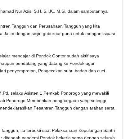
mad Nur Azis, S.H, S.I.K,. M.Si, dalam sambutannya
ntren Tangguh dan Perusahaan Tangguh yang kita
a Jatim dengan seijin gubernur guna untuk mengantisipasi
elajar mengajar di Pondok Gontor sudah aktif saya
 maupun pendatang yang datang ke Pondok agar
 dari penyemprotan, Pengecekan suhu badan dan cuci
M.Pd. selaku Asisten 1 Pemkab Ponorogo yang mewakili
ati Ponorogo Memberikan penghargaan yang setinggi
 mendeklarasikan Pesantren Tangguh dengan arahan serta
angguh, itu terbukti saat Pelaksanaan Kepulangan Santri
er ditengah pandemi Pondok bekerja sama dengan seluruh