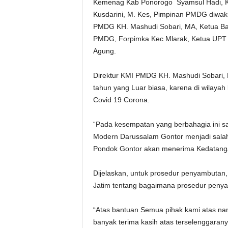
Kemenag Kab Ponorogo Syamsul Hadi, Ke
Kusdarini, M. Kes, Pimpinan PMDG diwakili 
PMDG KH. Mashudi Sobari, MA, Ketua B
PMDG, Forpimka Kec Mlarak, Ketua UPT 
Agung.
Direktur KMI PMDG KH. Mashudi Sobari,
tahun yang Luar biasa, karena di wilaya
Covid 19 Corona.
“Pada kesempatan yang berbahagia ini s
Modern Darussalam Gontor menjadi sala
Pondok Gontor akan menerima Kedatangan 
Dijelaskan, untuk prosedur penyambutan
Jatim tentang bagaimana prosedur penyam
“Atas bantuan Semua pihak kami atas 
banyak terima kasih atas terselenggaran