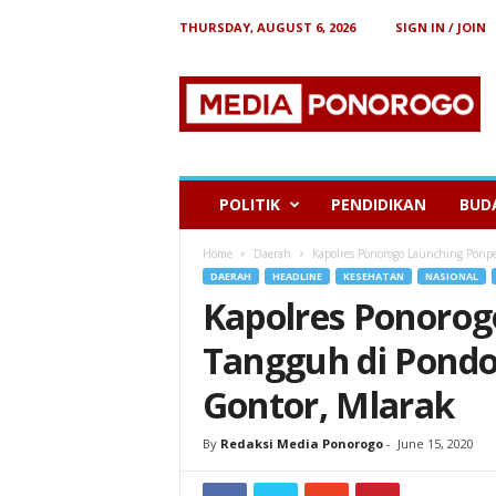
THURSDAY, AUGUST 6, 2026
SIGN IN / JOIN
B
e
r
i
t
a
P
POLITIK
PENDIDIKAN
BUD
o
n
Home
Daerah
Kapolres Ponorogo Launching Ponp
o
DAERAH
HEADLINE
KESEHATAN
NASIONAL
r
Kapolres Ponorog
o
g
Tangguh di Pond
o
Gontor, Mlarak
By
Redaksi Media Ponorogo
-
June 15, 2020