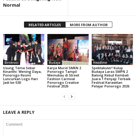
Normal
RELATED ARTICLES
MORE FROM AUTHOR
Birokrasi
Budaya
Headline
Usung Tema Sekar
Karya Murid SMKN 2
Spektakuler! Kulup
Kinanthi: Wening Daya,
Ponorogo Tampil
Budaya Laras SMPN 2
Ponorogo Resmi
Memukau di Street
Balong Rebut Kembali
Luncurkan Logo Hari
Fashion Carnival
Juara 1 Penyaji Terbaik
Jadi ke-530
Ponorogo Creative
Festival Karawitan
Festival 2026
Pelajar Ponorogo 2026
LEAVE A REPLY