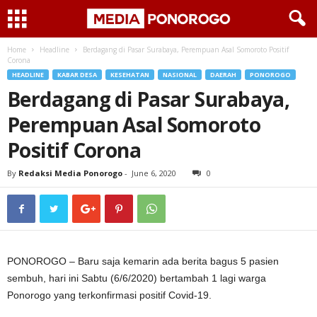
Home
Headline
Berdagang di Pasar Surabaya, Perempuan Asal Somoroto Positif
Corona
HEADLINE
KABAR DESA
KESEHATAN
NASIONAL
DAERAH
PONOROGO
Berdagang di Pasar Surabaya,
Perempuan Asal Somoroto
Positif Corona
By
Redaksi Media Ponorogo
-
June 6, 2020
0
PONOROGO – Baru saja kemarin ada berita bagus 5 pasien
sembuh, hari ini Sabtu (6/6/2020) bertambah 1 lagi warga
Ponorogo yang terkonfirmasi positif Covid-19.