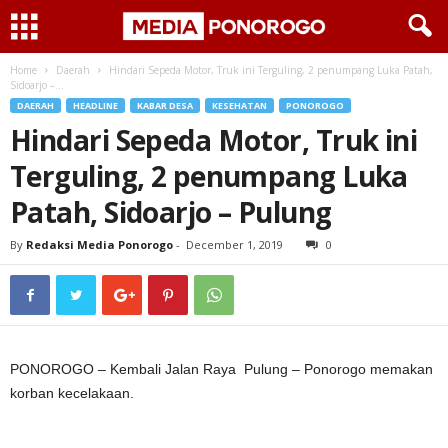
Home
Daerah
Hindari Sepeda Motor, Truk ini Terguling, 2 penumpang Luka Patah,
Sidoarjo –...
DAERAH
HEADLINE
KABAR DESA
KESEHATAN
PONOROGO
Hindari Sepeda Motor, Truk ini
Terguling, 2 penumpang Luka
Patah, Sidoarjo – Pulung
By
Redaksi Media Ponorogo
-
December 1, 2019
0
PONOROGO – Kembali Jalan Raya Pulung – Ponorogo memakan
korban kecelakaan.