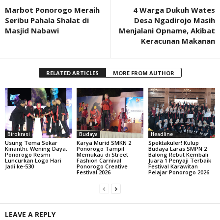
Marbot Ponorogo Meraih
4 Warga Dukuh Wates
Seribu Pahala Shalat di
Desa Ngadirojo Masih
Masjid Nabawi
Menjalani Opname, Akibat
Keracunan Makanan
RELATED ARTICLES
MORE FROM AUTHOR
Birokrasi
Budaya
Headline
Usung Tema Sekar
Karya Murid SMKN 2
Spektakuler! Kulup
Kinanthi: Wening Daya,
Ponorogo Tampil
Budaya Laras SMPN 2
Ponorogo Resmi
Memukau di Street
Balong Rebut Kembali
Luncurkan Logo Hari
Fashion Carnival
Juara 1 Penyaji Terbaik
Jadi ke-530
Ponorogo Creative
Festival Karawitan
Festival 2026
Pelajar Ponorogo 2026
LEAVE A REPLY