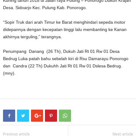
Kuning tahun 2018 di Jalan raya Pulung – Ponorogo Dukuh Krajan
Desa. Sidoarjo Kec. Pulung Kab. Ponorogo.
“Sopir Truk dari arah Timur ke Barat menghindari sepeda motor
didepannya dengan kecepatan tinggi lalu membanting ke Kanan
akhirnya terguling,” terangnya.
Penumpang Danang (26 Th), Dukuh Jati Rt 01 Rw 01 Desa
Bedrug Luka patah bahu sebelah kiri di Rsu Damarayu Ponorogo
dan Candra (22 Th) Dukuhh Jati Rt 01 Rw 01 Dslesa Bedrug.
(mny).
Previous article
Next article