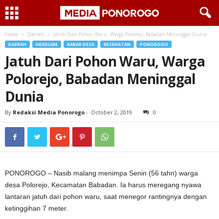
Home
Daerah
Jatuh Dari Pohon Waru, Warga Polorejo, Babadan Meninggal Dunia
DAERAH
HEADLINE
KABAR DESA
KESEHATAN
PONOROGO
Jatuh Dari Pohon Waru, Warga
Polorejo, Babadan Meninggal
Dunia
By
Redaksi Media Ponorogo
-
October 2, 2019
0
PONOROGO – Nasib malang menimpa Senin (56 tahn) warga
desa Polorejo, Kecamatan Babadan. Ia harus meregang nyawa
lantaran jatuh dari pohon waru, saat menegor rantingnya dengan
ketinggihan 7 meter.