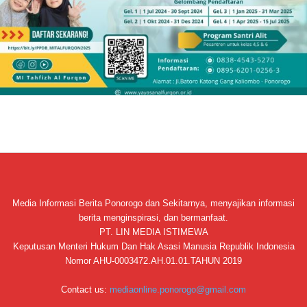
Media Informasi Berita Ponorogo dan Sekitarnya, menyajikan informasi
berita menginspirasi, dan bermanfaat.
PT. LIN MEDIA ISTIMEWA
Keputusan Menteri Hukum Dan Hak Asasi Manusia Republik Indonesia
Nomor AHU-0003472.AH.01.01.TAHUN 2019
Contact us:
mediaonline.ponorogo@gmail.com