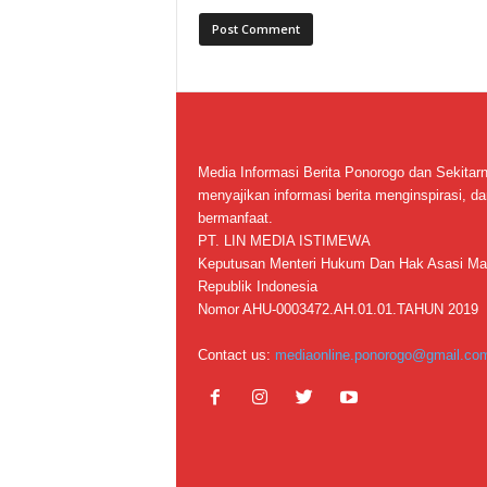
Media Informasi Berita Ponorogo dan Sekitar
menyajikan informasi berita menginspirasi, da
bermanfaat.
PT. LIN MEDIA ISTIMEWA
Keputusan Menteri Hukum Dan Hak Asasi Ma
Republik Indonesia
Nomor AHU-0003472.AH.01.01.TAHUN 2019
Contact us:
mediaonline.ponorogo@gmail.co