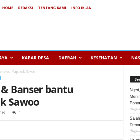
HOME
REDAKSI
TENTANG KAMI
INFO IKLAN
AYA
KABAR DESA
DAERAH
KESEHATAN
NAS
enovasi Mapolsek Sawoo
Be
& Banser bantu
Ngeri
Menin
ek Sawoo
Pono
August
019
0
Salah
Depor
August