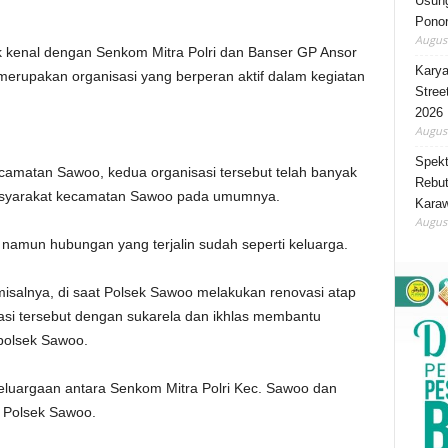
Usung
Ponor
August
enal dengan Senkom Mitra Polri dan Banser GP Ansor
Karya
merupakan organisasi yang berperan aktif dalam kegiatan
Stree
2026
August
Spekt
ecamatan Sawoo, kedua organisasi tersebut telah banyak
Rebut
asyarakat kecamatan Sawoo pada umumnya.
Karaw
August
 namun hubungan yang terjalin sudah seperti keluarga.
misalnya, di saat Polsek Sawoo melakukan renovasi atap
si tersebut dengan sukarela dan ikhlas membantu
olsek Sawoo.
eluargaan antara Senkom Mitra Polri Kec. Sawoo dan
 Polsek Sawoo.