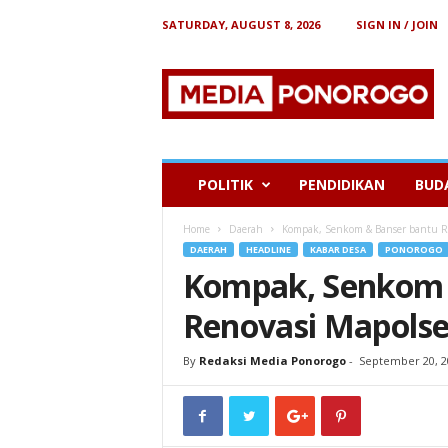
SATURDAY, AUGUST 8, 2026
SIGN IN / JOIN
B
e
r
i
t
a
P
POLITIK
PENDIDIKAN
BUD
o
n
Home
Daerah
Kompak, Senkom & Banser bantu R
o
DAERAH
HEADLINE
KABAR DESA
PONOROGO
r
Kompak, Senkom 
o
g
Renovasi Mapols
o
By
Redaksi Media Ponorogo
-
September 20, 2