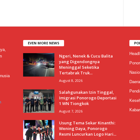
EVEN MORE NEWS
PO
nya,
Headl
Ngeri, Nenek & Cucu Balita
n
yang Digendongnya
Ponor
Meninggal Seketika
Tertabrak Truk...
Nasio
nusia
August 8, 2026
Daera
Pendi
Salahgunakan Izin Tinggal,
Imigrasi Ponorogo Deportasi
Keseh
m
1 WN Tiongkok
Kabar
August 7, 2026
Usung Tema Sekar Kinanthi:
Wening Daya, Ponorogo
Resmi Luncurkan Logo Hari...