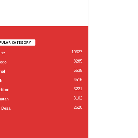
PULAR CATEGORY
10627
ine
8285
ogo
6639
nal
4516
h
3221
dikan
3102
atan
2520
 Desa