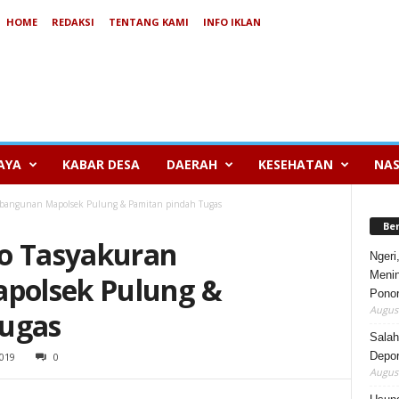
HOME
REDAKSI
TENTANG KAMI
INFO IKLAN
AYA
KABAR DESA
DAERAH
KESEHATAN
NAS
mbangunan Mapolsek Pulung & Pamitan pindah Tugas
Be
go Tasyakuran
Ngeri
Menin
polsek Pulung &
Pono
August
Tugas
Salah
Depor
019
0
August