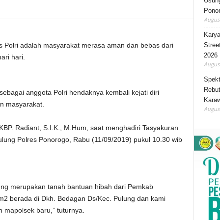
Usung
Ponor
August
Karya
Stree
Polri adalah masyarakat merasa aman dan bebas dari
2026
ri hari.
August
Spekt
Rebut
agai anggota Polri hendaknya kembali kejati diri
Karaw
n masyarakat.
August
KBP. Radiant, S.I.K., M.Hum, saat menghadiri Tasyakuran
ung Polres Ponorogo, Rabu (11/09/2019) pukul 10.30 wib
ung merupakan tanah bantuan hibah dari Pemkab
m2 berada di Dkh. Bedagan Ds/Kec. Pulung dan kami
mapolsek baru,” tuturnya.