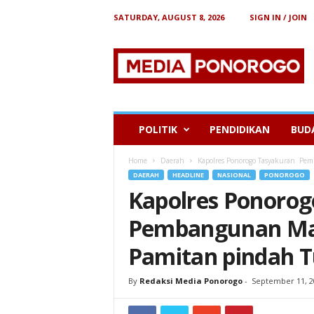
SATURDAY, AUGUST 8, 2026
SIGN IN / JOIN
B
e
r
i
t
a
P
POLITIK
PENDIDIKAN
BUD
o
n
Home
Daerah
Kapolres Ponorogo Tasyakuran Pe
o
DAERAH
HEADLINE
NASIONAL
PONOROGO
r
Kapolres Ponoro
o
g
Pembangunan Ma
o
Pamitan pindah 
By
Redaksi Media Ponorogo
-
September 11, 2