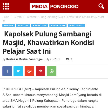
Home
Daerah
Kapolsek Pulung Sambangi Masjid, Khawatirkan Kondisi Pelajar Saat
Ini
DAERAH
HEADLINE
KABAR DESA
PENDIDIKAN
PONOROGO
Kapolsek Pulung Sambangi
Masjid, Khawatirkan Kondisi
Pelajar Saat Ini
By
Redaksi Media Ponorogo
-
July 26, 2019
0
PONOROGO (MP) – Kapolsek Pulung AKP Denny Fahrudianto
S.Sos, secara khusus menyambangi Masjid Jami’ yang berada di
area SMA Negeri 1 Pulung Kabupaten Ponorogo dalam rangka
safari jum’at sekaligus memberikan sosialisasi dan himbauan