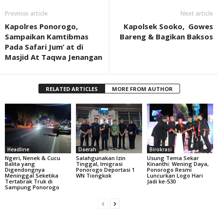
Previous article
Next article
Kapolres Ponorogo,
Kapolsek Sooko, Gowes
Sampaikan Kamtibmas
Bareng & Bagikan Baksos
Pada Safari Jum’ at di
Masjid At Taqwa Jenangan
RELATED ARTICLES
MORE FROM AUTHOR
Headline
Daerah
Birokrasi
Ngeri, Nenek & Cucu
Salahgunakan Izin
Usung Tema Sekar
Balita yang
Tinggal, Imigrasi
Kinanthi: Wening Daya,
Digendongnya
Ponorogo Deportasi 1
Ponorogo Resmi
Meninggal Seketika
WN Tiongkok
Luncurkan Logo Hari
Tertabrak Truk di
Jadi ke-530
Sampung Ponorogo