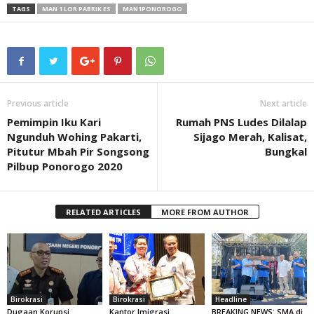
TAGS
MAN 1 LOR PABRIK ES
MAN1PONOROGO
Previous article
Next article
Pemimpin Iku Kari
Rumah PNS Ludes Dilalap
Ngunduh Wohing Pakarti,
Sijago Merah, Kalisat,
Pitutur Mbah Pir Songsong
Bungkal
Pilbup Ponorogo 2020
RELATED ARTICLES
MORE FROM AUTHOR
Birokrasi
Birokrasi
Headline
Dugaan Korupsi
Kantor Imigrasi
BREAKING NEWS: SMA di