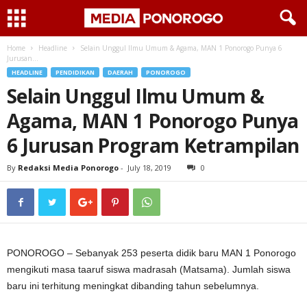
Home
Headline
Selain Unggul Ilmu Umum & Agama, MAN 1 Ponorogo Punya 6
Jurusan...
HEADLINE
PENDIDIKAN
DAERAH
PONOROGO
Selain Unggul Ilmu Umum &
Agama, MAN 1 Ponorogo Punya
6 Jurusan Program Ketrampilan
By
Redaksi Media Ponorogo
-
July 18, 2019
0
PONOROGO – Sebanyak 253 peserta didik baru MAN 1 Ponorogo
mengikuti masa taaruf siswa madrasah (Matsama). Jumlah siswa
baru ini terhitung meningkat dibanding tahun sebelumnya.