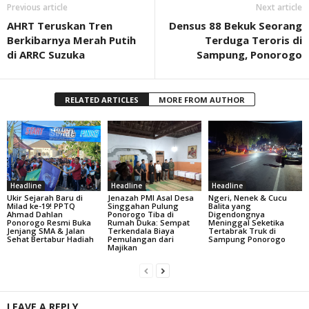
Previous article
Next article
AHRT Teruskan Tren
Densus 88 Bekuk Seorang
Berkibarnya Merah Putih
Terduga Teroris di
di ARRC Suzuka
Sampung, Ponorogo
RELATED ARTICLES
MORE FROM AUTHOR
Headline
Headline
Headline
Ukir Sejarah Baru di
Jenazah PMI Asal Desa
Ngeri, Nenek & Cucu
Milad ke-19! PPTQ
Singgahan Pulung
Balita yang
Ahmad Dahlan
Ponorogo Tiba di
Digendongnya
Ponorogo Resmi Buka
Rumah Duka: Sempat
Meninggal Seketika
Jenjang SMA & Jalan
Terkendala Biaya
Tertabrak Truk di
Sehat Bertabur Hadiah
Pemulangan dari
Sampung Ponorogo
Majikan
LEAVE A REPLY