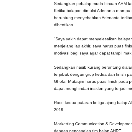
Sedangkan pebalap muda binaan AHM lainny
Ketika balapan dimulai Adenanta mampu 
beruntung menyebabkan Adenanta terliba
dihentikan.
“Saya yakin dapat menyelesaikan balapan 
menjelang lap akhir, saya harus puas finis
motivasi bagi saya agar dapat tampil mak
Sedangkan nasib kurang beruntung dialami
terjebak dengan grup kedua dan finish p
Ghofar Mutaqim harus puas finish pada po
dapat menghindari insiden yang terjadi me
Race kedua putaran ketiga ajang balap A
2019.
Markerting Communication & Developmen
dengan pencapaian tim balap AHRT.