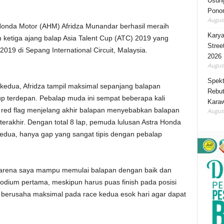
Usung
Ponor
August
Honda Motor (AHM) Afridza Munandar berhasil meraih
Karya
ketiga ajang balap Asia Talent Cup (ATC) 2019 yang
Stree
019 di Sepang International Circuit, Malaysia.
2026
August
Spekt
i kedua, Afridza tampil maksimal sepanjang balapan
Rebut
p terdepan. Pebalap muda ini sempat beberapa kali
Karaw
 red flag menjelang akhir balapan menyebabkan balapan
August
terakhir. Dengan total 8 lap, pemuda lulusan Astra Honda
 kedua, hanya gap yang sangat tipis dengan pebalap
i karena saya mampu memulai balapan dengan baik dan
podium pertama, meskipun harus puas finish pada posisi
n berusaha maksimal pada race kedua esok hari agar dapat