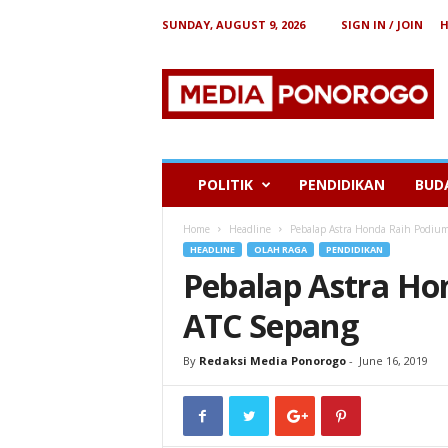
SUNDAY, AUGUST 9, 2026
SIGN IN / JOIN
B
e
r
i
t
a
P
POLITIK
PENDIDIKAN
BUD
o
n
Home
Headline
Pebalap Astra Honda Raih Podiu
o
HEADLINE
OLAH RAGA
PENDIDIKAN
r
Pebalap Astra Ho
o
g
ATC Sepang
o
By
Redaksi Media Ponorogo
-
June 16, 2019