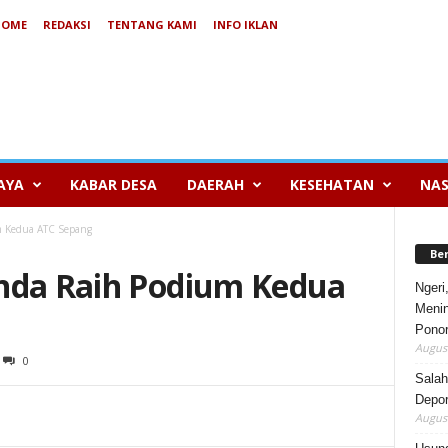
HOME
REDAKSI
TENTANG KAMI
INFO IKLAN
AYA
KABAR DESA
DAERAH
KESEHATAN
NAS
m Kedua ATC Sepang
Be
nda Raih Podium Kedua
Ngeri
Menin
Pono
August
0
Salah
Depor
August