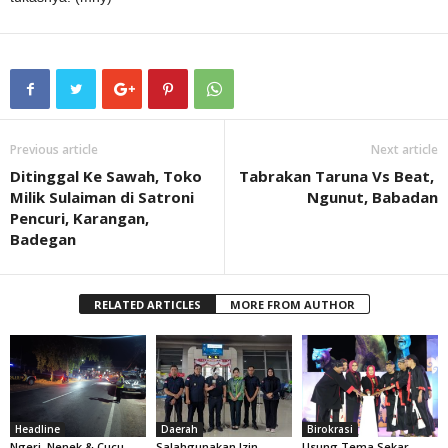
Previous article
Next article
Ditinggal Ke Sawah, Toko
Tabrakan Taruna Vs Beat,
Milik Sulaiman di Satroni
Ngunut, Babadan
Pencuri, Karangan,
Badegan
RELATED ARTICLES
MORE FROM AUTHOR
Headline
Daerah
Birokrasi
Ngeri, Nenek & Cucu
Salahgunakan Izin
Usung Tema Sekar