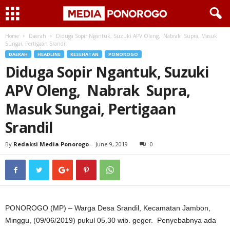
Home
Daerah
Diduga Sopir Ngantuk, Suzuki APV Oleng, Nabrak Supra, Masuk
Sungai, Pertigaan Srandil
DAERAH
HEADLINE
KESEHATAN
PONOROGO
Diduga Sopir Ngantuk, Suzuki
APV Oleng, Nabrak Supra,
Masuk Sungai, Pertigaan
Srandil
By
Redaksi Media Ponorogo
-
June 9, 2019
0
PONOROGO (MP) – Warga Desa Srandil, Kecamatan Jambon,
Minggu, (09/06/2019) pukul 05.30 wib. geger. Penyebabnya ada